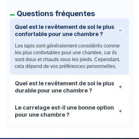
Questions fréquentes
Quel est le revêtement de sol le plus
confortable pour une chambre ?
Les tapis sont généralement considérés comme
les plus confortables pour une chambre, car ils
sont doux et chauds sous les pieds. Cependant,
cela dépend de vos préférences personnelles.
Quel est le revêtement de sol le plus
durable pour une chambre ?
Les planchers en bois massif sont généralement
Le carrelage est-il une bonne option
considérés comme les plus durables pour une
pour une chambre ?
chambre, car ils peuvent durer des décennies
avec les soins appropriés.
Le carrelage peut être une excellente option pour
une chambre, car il est durable et facile à