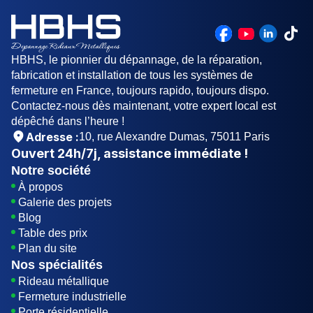
entretenir. Cependant, il peut être froid sous les
pieds et peut nécessiter l'ajout de tapis pour plus
de confort.
HBHS, le pionnier du dépannage, de la réparation,
fabrication et installation de tous les systèmes de
fermeture en France, toujours rapido, toujours dispo.
Contactez-nous dès maintenant, votre expert local est
dépêché dans l’heure !
Adresse :
10, rue Alexandre Dumas, 75011 Paris
Ouvert
24h/7j
, assistance immédiate !
Notre société
À propos
Galerie des projets
Blog
Table des prix
Plan du site
Nos spécialités
Rideau métallique
Fermeture industrielle
Porte résidentielle