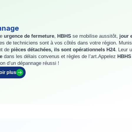
nnage
re
urgence de fermeture
,
HBHS
se mobilise aussitôt,
jour 
s de techniciens sont à vos côtés dans votre région. Muni
nt de
pièces détachées, ils sont opérationnels H24
. Leur 
re
dans les délais convenus et règles de l’art.Appelez
HBH
tion d’un dépannage réussi !
oir plus