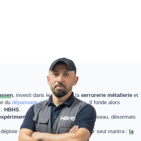
chniciens qualifiés
Service de prox
ervention dans les règles de
Près de chez vous et
t
en France
assen
, investi dans le métier de la
serrurerie métallerie
et
de du
dépannage du rideau métallique
. Il fonde alors
 :
HBHS
.
 expérimentés
, qui forment un véritable réseau, désormais
déploie aujourd’hui en
France
avec pour seul mantra :
la