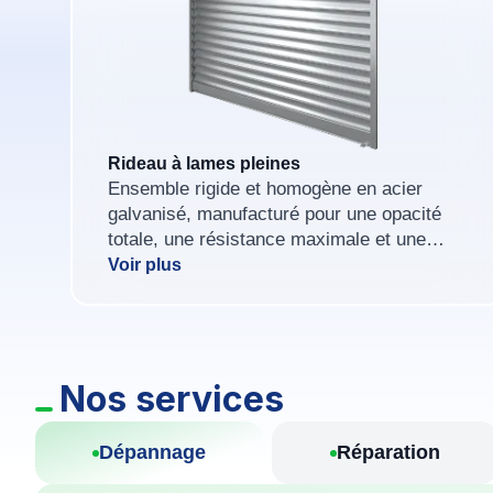
Rideau à lames pleines
Ensemble rigide et homogène en acier
galvanisé, manufacturé pour une opacité
totale, une résistance maximale et une
adaptation à toutes les ouvertures
Voir plus
commerciales ou industrielles.
Nos services
Dépannage
Réparation