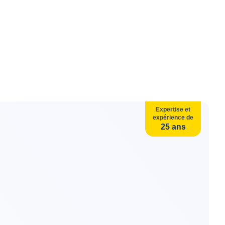
imité
Devis gratuit
 partout
Estimation en un clic !
Expertise et
expérience de
25 ans