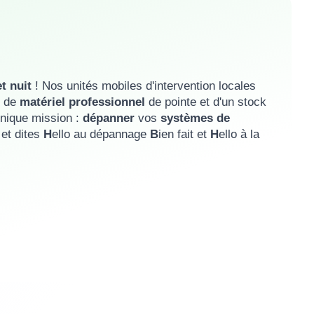
et nuit
! Nos unités mobiles d'intervention locales
s de
matériel professionnel
de pointe et d'un stock
unique mission :
dépanner
vos
systèmes de
S
et dites
H
ello au dépannage
B
ien fait et
H
ello à la