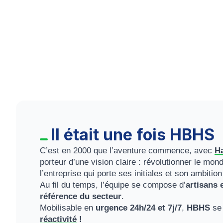
Te
Réactivité garantie
Int
Chez vous dans l'heure
l’ar
Il était une fois HBHS
C’est en 2000 que l’aventure commence, avec
H
porteur d’une vision claire : révolutionner le mon
l’entreprise qui porte ses initiales et son ambition
Au fil du temps, l’équipe se compose d’
artisans
référence du secteur
.
Mobilisable en
urgence 24h/24 et 7j/7
,
HBHS
se 
réactivité
!