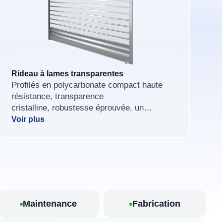
Rideau à lames transparentes
Profilés en polycarbonate compact haute
résistance, transparence
cristalline, robustesse éprouvée, un
véritable must-have pour boutiques et
Voir plus
concept stores.
Maintenance
Fabrication