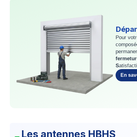
Dépa
Pour vot
composée
permane
fermetu
S
atisfac
En sav
Les antennes HBHS