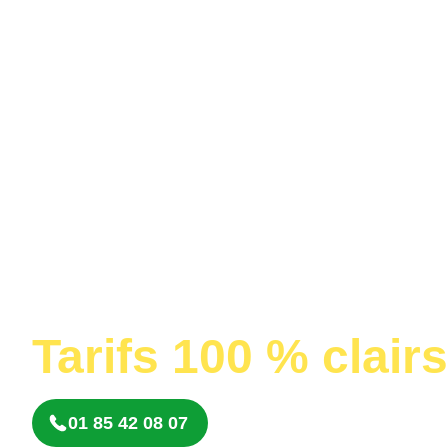
Ride
Depuis 25 ans
L'expert fran
fermeture
Prestations non-s
Tarifs 100 % clairs
01 85 42 08 07
Être rappelé