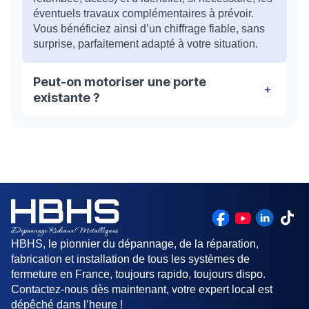
éventuels travaux complémentaires à prévoir.
Vous bénéficiez ainsi d’un chiffrage fiable, sans
surprise, parfaitement adapté à votre situation.
Peut-on motoriser une porte
existante ?
Oui, dans la grande majorité des cas, il est tout à
fait possible de motoriser une porte de garage
existante, à condition qu’elle soit compatible sur
le plan technique. La faisabilité dépend
notamment de plusieurs critères : le type de porte
(sectionnelle, basculante, enroulable, battante)
son état général (équilibrage, usure des pièces,
rigidité) la présence d’un espace suffisant pour le
HBHS, le pionnier du dépannage, de la réparation,
moteur la configuration du garage (plafond,
fabrication et installation de tous les systèmes de
refoulement, alimentation électrique)
fermeture en France, toujours rapido, toujours dispo.
Contactez-nous dès maintenant, votre expert local est
dépêché dans l’heure !