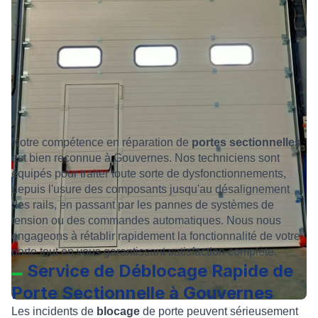
Notre compétence en réparation de
portes sectionnelles
est bien reconnue à Gouvernes. Nos techniciens sont
équipés pour traiter toute sorte de dysfonctionnements,
depuis l'usure des composants jusqu'au désalignement
des rails, en passant par les pannes de systèmes de
tension ou des commandes automatiques. Nous nous
engageons à rétablir rapidement la fonctionnalité de votre
porte tout en vous garantissant satisfaction complète.
Service de Déblocage Rapide de
Porte Sectionnelle à Gouvernes
Les incidents de
blocage
de porte peuvent sérieusement