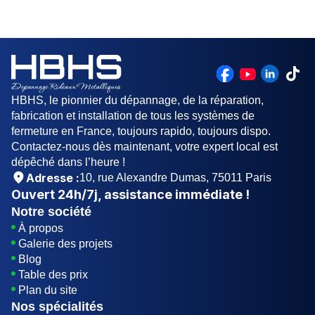
si vous suspectez des problèmes avec les
ressorts de torsion (car ils peuvent être
dangereux à manipuler), si la porte est
considérablement désalignée, ou si vous avez
essayé les réparations de base sans succès. Un
technicien qualifié peut également effectuer des
contrôles de sécurité et des entretiens préventifs.
HBHS, le pionnier du dépannage, de la réparation,
fabrication et installation de tous les systèmes de
fermeture en France, toujours rapido, toujours dispo.
Contactez-nous dès maintenant, votre expert local est
dépêché dans l’heure !
Adresse :
10, rue Alexandre Dumas, 75011 Paris
Ouvert
24h/7j
, assistance immédiate !
Notre société
À propos
Galerie des projets
Blog
Table des prix
Plan du site
Nos spécialités