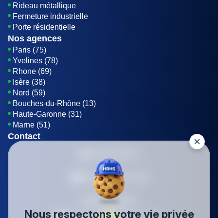
Rideau métallique
Fermeture industrielle
Porte résidentielle
Nos agences
Paris (75)
Yvelines (78)
Rhone (69)
Isère (38)
Nord (59)
Bouches-du-Rhône (13)
Haute-Garonne (31)
Marne (51)
Contact
01 85 42 08 07
Envoyer un E-mail
Être rappelé
Nous respectons votre vie privée