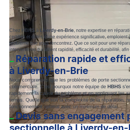
Chez HBHS à
Liverdy-en-Brie
, notre expertise en réparat
certifiés et dotés d'une expérience significative, emploie
problème que vous rencontrez. Que ce soit pour une répara
interventions qui allient rapidité, efficacité et durabilité, af
Réparation rapide et effi
à Liverdy-en-Brie
Nous comprenons que les problèmes de porte sectionnell
commerciale. C'est pourquoi notre équipe de
HBHS
s'en
rapidement la cause du problème et en appliquant les so
temps. Quelle que soit la complexité de la réparation, 
fonctionnement optimal avec un minimum de délai.
Devis sans engagement 
sectionnelle à Liverdy-en-