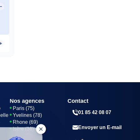
Nos agences
Contact
e
Paris (75)
01 85 42 08 07
elle
Yvelines (78)
e
Rhone (69)
Envoyer un E-mail
Isère (38)
Nord (59)