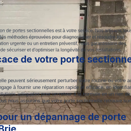
ion de portes sectionnelles est à votre service. Nos artisans, tou
nt des méthodes éprouvées pour diagnostiquer et résoudre tout
tion urgente ou un entretien préventif, nous garantissons des
in de sécuriser et d'optimiser la longévité de vos installations.
cace de votre porte sectionne
e peuvent sérieusement perturber votre routine ou votre ac
gage à fournir une réparation rapide et efficace, en identifia
lutions adéquates pour un retour à la normale en un rien de
nous nous assurons que votre porte sectionnelle retrouve so
pour un dépannage de porte
Brie