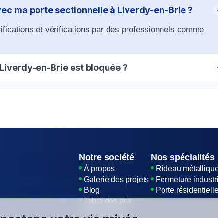
ec ma porte sectionnelle à Liverdy-en-Brie ?
brifications et vérifications par des professionnels comme
à Liverdy-en-Brie est bloquée ?
e problème. Contactez immédiatement HBHS pour une
Notre société
Nos spécialités
À propos
Rideau métalliqu
Galerie des projets
Fermeture industri
Blog
Porte résidentiell
Table des prix
Plan du site