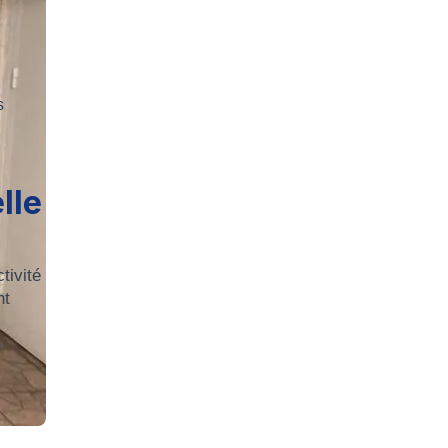
s
lle
tivité
nt
n