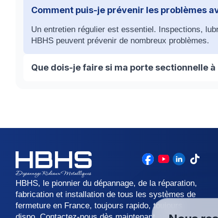
Comment puis-je prévenir les problèmes av
Un entretien régulier est essentiel. Inspections, lu
HBHS peuvent prévenir de nombreux problèmes.
Que dois-je faire si ma porte sectionnelle 
Évitez toute manipulation qui pourrait aggraver l
intervention professionnelle et sécurisée.
HBHS, le pionnier du dépannage, de la réparation,
fabrication et installation de tous les systèmes de
fermeture en France, toujours rapido, toujours
dispo. Contactez-nous dès maintenant, votre