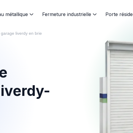
au métallique
Fermeture industrielle
Porte réside
e garage liverdy en brie
te
Liverdy-