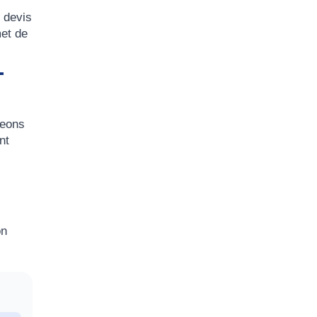
 devis
met de
-
geons
nt
on