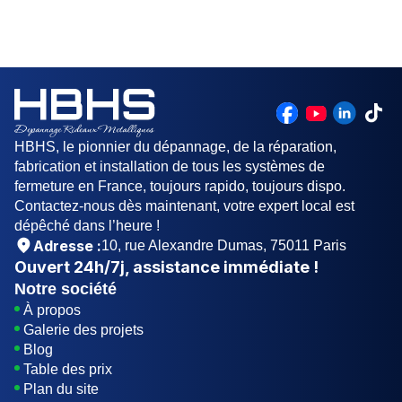
assurer le bon fonctionnement continu de vos
portes sectionnelles à Bréval. Ces services visent
à prévenir les pannes et à maximiser la durée de
vie de vos installations.
HBHS, le pionnier du dépannage, de la réparation,
fabrication et installation de tous les systèmes de
fermeture en France, toujours rapido, toujours dispo.
Contactez-nous dès maintenant, votre expert local est
dépêché dans l’heure !
Adresse :
10, rue Alexandre Dumas, 75011 Paris
Ouvert
24h/7j
, assistance immédiate !
Notre société
À propos
Galerie des projets
Blog
Table des prix
Plan du site