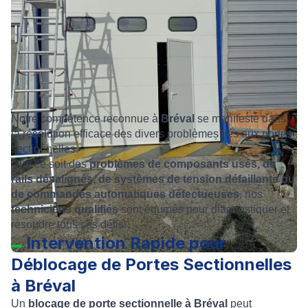
Notre compétence reconnue à
Bréval
se manifeste dans
la résolution efficace des divers problèmes liés aux portes
sectionnelles.
Que ce soit des
problèmes de composants usés, de
rails désalignés, de systèmes de tension défaillants ou
de commandes automatiques défectueuses
, nos
techniciens qualifiés
sont équipés pour diagnostiquer et
résoudre tous ces défis.
Intervention Rapide pour
Déblocage de Portes Sectionnelles
à Bréval
Un
blocage de porte sectionnelle à Bréval
peut