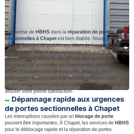
L'expertise de
HBHS
dans la
réparation de portes
sectionnelles à Chapet
est bien établie. Nous gérons une
gamme étendue de problèmes, allant de l'usure des
pièces à des défauts plus complexes tels que le
désalignement des rails, les défauts des systèmes de
tension ou les anomalies des commandes automatiques.
Armés d'équipements de diagnostic avancés, nos
techniciens réalisent des interventions précises pour
rétablir entièrement la fonctionnalité de vos installations et
assurer votre pleine satisfaction.
Dépannage rapide aux urgences
de portes sectionnelles à Chapet
Les interruptions causées par un
blocage de porte
peuvent être importantes. À Chapet, les services de
HBHS
pour le déblocage rapide et la réparation de portes