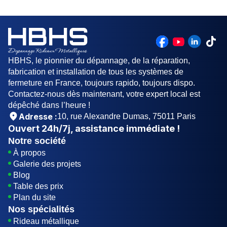
fermeture et des capteurs de sécurité. En cas de
doute, il est préférable de faire appel à un
spécialiste pour une inspection de sécurité.
HBHS, le pionnier du dépannage, de la réparation,
fabrication et installation de tous les systèmes de
fermeture en France, toujours rapido, toujours dispo.
Contactez-nous dès maintenant, votre expert local est
dépêché dans l’heure !
Adresse :
10, rue Alexandre Dumas, 75011 Paris
Ouvert
24h/7j
, assistance immédiate !
Notre société
À propos
Galerie des projets
Blog
Table des prix
Plan du site
Nos spécialités
Rideau métallique