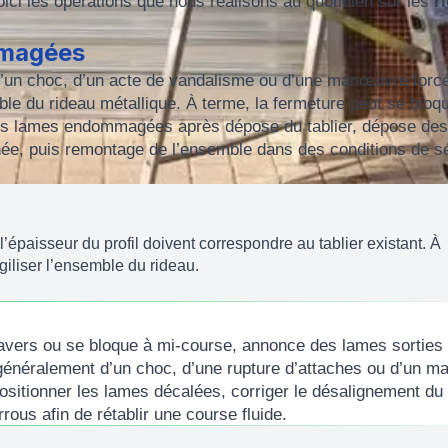
Voici les opérations que nous réalisons au quotidien sur les
r
mmagées
’un choc, d’un acte de vandalisme ou d’une manœuvre forc
mble du rideau métallique. À terme, la fermeture peut se bloq
s lames endommagées après dépose du tablier, dépose des
née, puis remontage de l’ensemble dans des conditions de sé
’épaisseur du profil doivent correspondre au tablier existant. À
agiliser l’ensemble du rideau.
vers ou se bloque à mi-course, annonce des lames sorties
 généralement d’un choc, d’une rupture d’attaches ou d’un m
ositionner les lames décalées, corriger le désalignement du 
rrous afin de rétablir une course fluide.