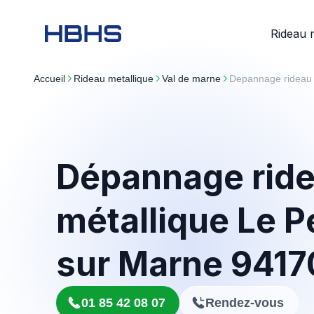
Rideau 
Accueil
rideau metallique
val de marne
Depannage rideau
Dépannage rid
métallique Le P
sur Marne 9417
01 85 42 08 07
Rendez-vous