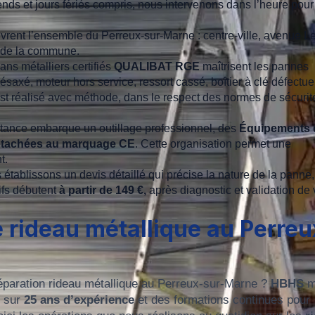
-ends et jours fériés compris, nous intervenons dans l’heure pour
vrent l’ensemble du Perreux-sur-Marne : centre-ville, avenue L
s de la commune.
sans métalliers certifiés
QUALIBAT RGE
maîtrisent les pannes
désaxé, moteur hors service, ressort cassé, boîtier à clé défectu
éalisé avec méthode, dans le respect des normes de sécurité
stance embarque un outillage professionnel, des
Équipements 
étachées au marquage CE
. Cette organisation permet une
t.
 établissons un devis détaillé qui précise la nature de la panne,
rifs débutent
à partir de 149 €,
après diagnostic et validation de 
 rideau métallique au Perreu
éparation rideau métallique au Perreux-sur-Marne ?
HBHS
m
t sur
25 ans d’expérience
et des formations continues pour