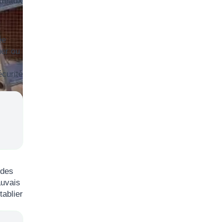
ideaux
ée
uer ou
curité
 des
auvais
tablier