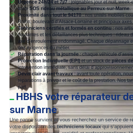
Urgence 24h/24 et 7j/7
: joignables jour et nuit, week
toute
SOS rideau métallique au Perreux-sur-Marne
.
Proximité dans tout le 94170
: nos unités mobiles cou
Rollin, boulevard d’Alsace-Lorraine et principaux axe
Techniciens certifiés et formés en continu
: nos arti
courantes et les défaillances plus techniques : rideau 
axe d’enroulement endommagé. Chaque dépannage est r
des exigences du métier.
Réparation dans la journée
: chaque véhicule d’assi
Protection Individuelle (EPI)
et un stock de
pièces d
intervention immédiate, sans délai d’approvisionnemen
Devis clair avant travaux
: avant toute opération, nous
réparations à prévoir et le coût de la prestation. Nos ta
part.
HBHS votre réparateur de
sur Marne
Une panne survient et vous recherchez un service de r
votre disposition des
techniciens locaux
qui s’appuien