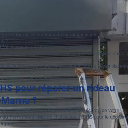
 de la Liberté
, votre
rideau de fer magasin
refuse de s’ouvrir 
ure ?
170)
pour toute urgence sur rideau métallique.
ilise un technicien certifié et organise une intervention rapide,
 l’installation, puis procédons aux réparations ou au remplacem
ns la journée, conformément aux règles du métier.
BHS pour réparer un rideau
-Marne ?
ideau métallique est indispensable à la sécurité de votre
s du Perreux-sur-Marne
choisissent
HBHS
pour le dépanna
liques
: