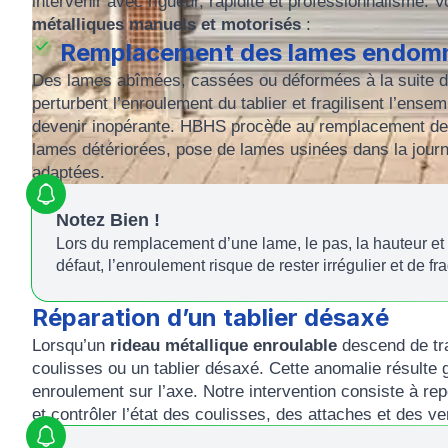
intervenir avec rigueur, rapidité et professionnalisme. 
métalliques manuels et motorisés
:
Remplacement des lames endo
Des lames abîmées, cassées ou déformées à la suite d
perturbent l’enroulement du tablier et fragilisent l’ense
devenir inopérante. HBHS procède au remplacement de
lames détériorées, pose de lames usinées dans la jour
adaptées.
Notez Bien !
Lors du remplacement d’une lame, le pas, la hauteur et l
défaut, l’enroulement risque de rester irrégulier et de fr
Réparation d’un tablier désaxé
Lorsqu’un
rideau métallique enroulable
descend de tra
coulisses ou un tablier désaxé. Cette anomalie résulte
enroulement sur l’axe. Notre intervention consiste à rep
et contrôler l’état des coulisses, des attaches et des ve