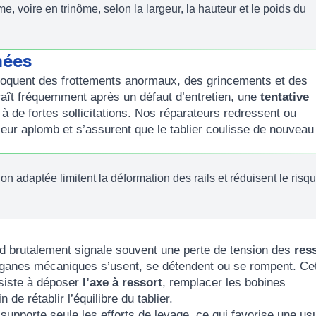
, voire en trinôme, selon la largeur, la hauteur et le poids du
mées
oquent des frottements anormaux, des grincements et des
raît fréquemment après un défaut d’entretien, une
tentative
à de fortes sollicitations. Nos réparateurs redressent ou
leur aplomb et s’assurent que le tablier coulisse de nouvea
on adaptée limitent la déformation des rails et réduisent le risq
d brutalement signale souvent une perte de tension des
res
organes mécaniques s’usent, se détendent ou se rompent. Ce
nsiste à déposer
l’axe à ressort
, remplacer les bobines
de rétablir l’équilibre du tablier.
supporte seule les efforts de levage, ce qui favorise une us