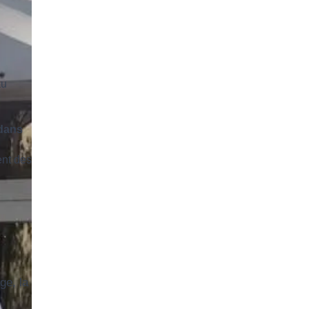
au
dans
ent des
ge, la