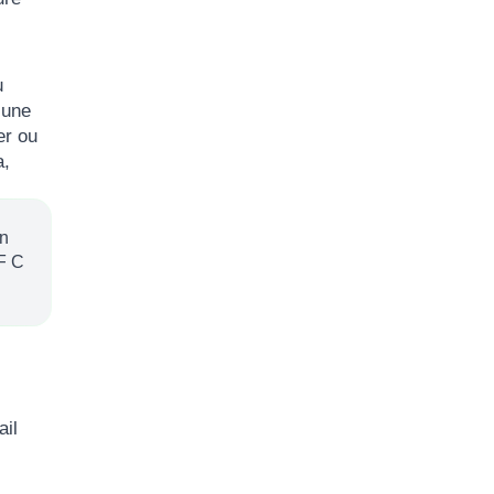
u
 une
er ou
a,
on
NF C
ail