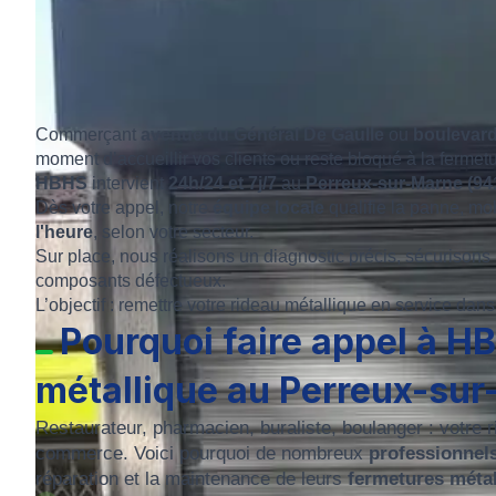
Commerçant
avenue du Général De Gaulle
ou
boulevard
moment d’accueillir vos clients ou reste bloqué à la fermet
HBHS
intervient
24h/24 et 7j/7
au
Perreux-sur-Marne (94
Dès votre appel, notre
équipe locale
qualifie la panne, mob
l'heure
, selon votre secteur.
Sur place, nous réalisons un diagnostic précis, sécurisons
composants défectueux.
L’objectif : remettre votre rideau métallique en service da
Pourquoi faire appel à H
métallique au Perreux-sur
Restaurateur, pharmacien, buraliste, boulanger : votre r
commerce. Voici pourquoi de nombreux
professionnel
réparation et la maintenance de leurs
fermetures métal