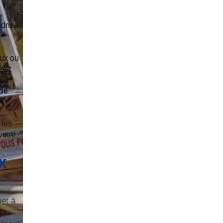
edru-
eux ou
 et
de
 les
votre
x
et à