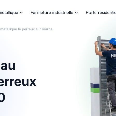
métallique
Fermeture industrielle
Porte résidentie
 metallique le perreux sur marne
eau
erreux
0