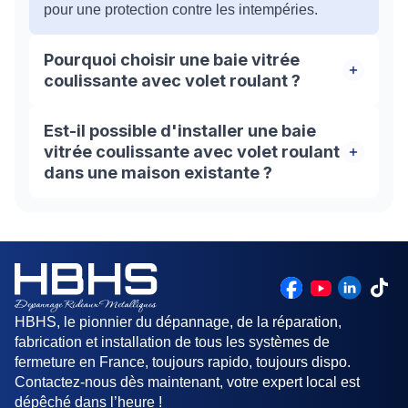
pour une protection contre les intempéries.
Pourquoi choisir une baie vitrée
coulissante avec volet roulant ?
Cette solution combine les avantages des baies
Est-il possible d'installer une baie
vitrées et des volets roulants pour offrir une
vitrée coulissante avec volet roulant
grande luminosité dans la pièce tout en
dans une maison existante ?
protégeant de l'extérieur. Elle est également
pratique et esthétique.
Oui, il est possible d'installer une baie vitrée
coulissante avec volet roulant dans une maison
existante en effectuant les travaux nécessaires
pour adapter la structure existante. Il est conseillé
de faire appel à un professionnel pour évaluer la
faisabilité de l'installation.
HBHS, le pionnier du dépannage, de la réparation,
fabrication et installation de tous les systèmes de
fermeture en France, toujours rapido, toujours dispo.
Contactez-nous dès maintenant, votre expert local est
dépêché dans l’heure !