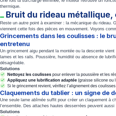
Une fois la surcharge éliminée, le moteur retrouve un foncti
thermique.
Bruit du rideau métallique
Reste un autre point à examiner : la mécanique du rideau.
viennent cette fois des pièces en mouvement. Voyons comm
Grincements dans les coulisses : le bru
entretenu
Un grincement aigu pendant la montée ou la descente vient 
lames et les rails. Poussière, humidité ou absence de lubrif
désagréable.
Solutions
Nettoyez les coulisses
pour enlever la poussière et les ré
Appliquez une lubrification adaptée
(graisse silicone ou l
Si le grincement revient, vérifiez l’alignement des coulisses : u
Claquements du tablier : un signe de 
Une seule lame abîmée suffit pour créer un claquement à chaq
l’ensemble. Des attaches hautes desserrées peuvent aussi p
Solutions