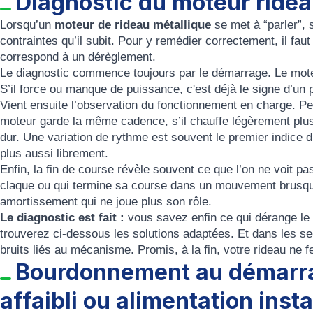
Diagnostic du moteur ridea
Lorsqu’un
moteur de rideau métallique
se met à “parler”, s
contraintes qu’il subit. Pour y remédier correctement, il fa
correspond à un dérèglement.
Le diagnostic commence toujours par le démarrage. Le moteu
S’il force ou manque de puissance, c'est déjà le signe d’un 
Vient ensuite l’observation du fonctionnement en charge. Pe
moteur garde la même cadence, s’il chauffe légèrement plus q
dur. Une variation de rythme est souvent le premier indice d
plus aussi librement.
Enfin, la fin de course révèle souvent ce que l’on ne voit pa
claque ou qui termine sa course dans un mouvement brusqu
amortissement qui ne joue plus son rôle.
Le diagnostic est fait :
vous savez enfin ce qui dérange l
trouverez ci-dessous les solutions adaptées. Et dans les s
bruits liés au mécanisme. Promis, à la fin, votre rideau ne f
Bourdonnement au démarra
affaibli ou alimentation inst