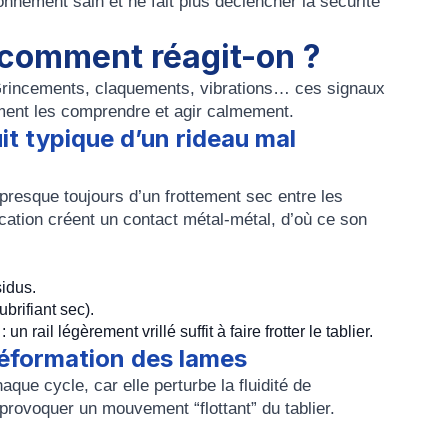
onnement sain et ne fait plus déclencher la sécurité
, comment réagit-on ?
 Grincements, claquements, vibrations… ces signaux
ent les comprendre et agir calmement.
it typique d’un rideau mal
presque toujours d’un frottement sec entre les
ication créent un contact métal-métal, d’où ce son
sidus.
ubrifiant sec).
n rail légèrement vrillé suffit à faire frotter le tablier.
déformation des lames
ue cycle, car elle perturbe la fluidité de
rovoquer un mouvement “flottant” du tablier.