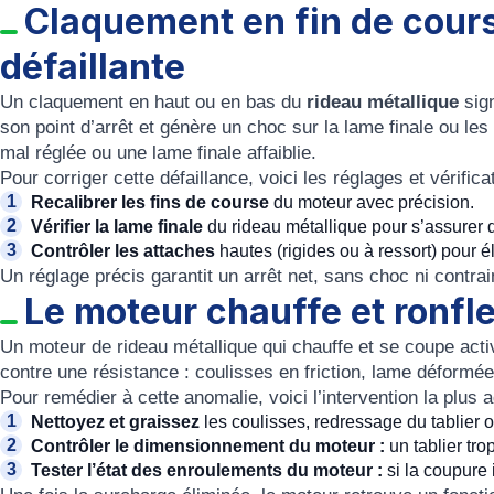
Claquement en fin de course
défaillante
Un claquement en haut ou en bas du
rideau métallique
sig
son point d’arrêt et génère un choc sur la lame finale ou le
mal réglée ou une lame finale affaiblie.
Pour corriger cette défaillance, voici les réglages et vérific
Recalibrer les fins de course
du moteur avec précision.
Vérifier la lame finale
du rideau métallique pour s’assurer q
Contrôler les attaches
hautes (rigides ou à ressort) pour él
Un réglage précis garantit un arrêt net, sans choc ni contra
Le moteur chauffe et ronfl
Un moteur de rideau métallique qui chauffe et se coupe activ
contre une résistance : coulisses en friction, lame déformé
Pour remédier à cette anomalie, voici l’intervention la plus 
Nettoyez et graissez
les coulisses, redressage du tablier 
Contrôler le dimensionnement du moteur :
un tablier tro
Tester l’état des enroulements du moteur :
si la coupure i