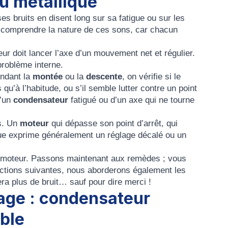
u métallique
es bruits en disent long sur sa fatigue ou sur les
ut comprendre la nature de ces sons, car chacun
r doit lancer l’axe d’un mouvement net et régulier.
problème interne.
ndant la
montée
ou la
descente
, on vérifie si le
u’à l’habitude, ou s’il semble lutter contre un point
’un
condensateur
fatigué ou d’un axe qui ne tourne
s. Un
moteur
qui dépasse son point d’arrêt, qui
e exprime généralement un réglage décalé ou un
e moteur. Passons maintenant aux remèdes ; vous
ections suivantes, nous aborderons également les
era plus de bruit… sauf pour dire merci !
ge : condensateur
able