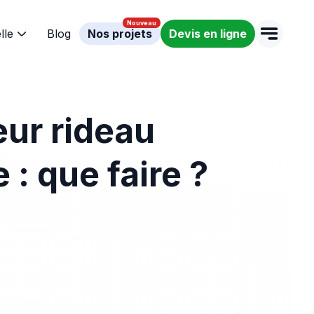
lle
Blog
Nos projets
Devis en ligne
eur rideau
 : que faire ?