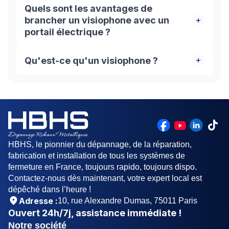
Quels sont les avantages de
brancher un visiophone avec un
portail électrique ?
Brancher un visiophone avec un portail électrique
Qu'est-ce qu'un visiophone ?
offre plusieurs avantages, notamment le contrôle
d'accès pour identifier les visiteurs et éviter les
Un visiophone est un système de communication
intrusions, une meilleure sécurité grâce au
audiovisuelle qui permet à une personne à
contrôle de l'accès à la propriété, un confort accru
l'intérieur d'une propriété de voir et de parler avec
avec l'ouverture automatique du portail sans avoir
une personne à l'extérieur, généralement à
à sortir de sa voiture, et une accessibilité
l'entrée de la propriété. Il est composé d'une
améliorée pour les personnes à mobilité réduite.
caméra installée à l'extérieur et d'un écran à
HBHS, le pionnier du dépannage, de la réparation,
l'intérieur.
fabrication et installation de tous les systèmes de
fermeture en France, toujours rapido, toujours dispo.
Contactez-nous dès maintenant, votre expert local est
dépêché dans l’heure !
Adresse :
10, rue Alexandre Dumas, 75011 Paris
Ouvert
24h/7j
, assistance immédiate !
Notre société