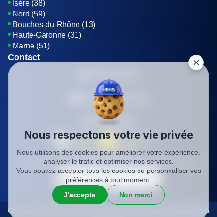
Isère (38)
Nord (59)
Bouches-du-Rhône (13)
Haute-Garonne (31)
Marne (51)
Contact
01 85 42 08 07
Envoyer un E-mail
Être rappelé
Nous respectons votre vie privée
Nous utilisons des cookies pour améliorer votre expérience,
SIREN: 819116823
analyser le trafic et optimiser nos services.
Charte qualité
Mentions légales
Politique de confidentialité
CGV
Vous pouvez accepter tous les cookies ou personnaliser vos
préférences à tout moment.
J'accepte
Non merci
Copyright © 2026 Tous droits réservés par HBHS L'expert français de la