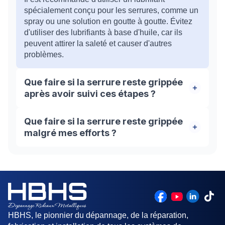
spécialement conçu pour les serrures, comme un
spray ou une solution en goutte à goutte. Évitez
d'utiliser des lubrifiants à base d'huile, car ils
peuvent attirer la saleté et causer d'autres
problèmes.
Que faire si la serrure reste grippée
après avoir suivi ces étapes ?
Si la serrure reste grippée malgré vos efforts, il
Que faire si la serrure reste grippée
est conseillé de faire appel à un serrurier
malgré mes efforts ?
professionnel. Ils disposent des compétences et
des outils nécessaires pour résoudre les
Si la serrure reste grippée après avoir suivi les
problèmes de serrure plus complexes.
étapes, il est recommandé de faire appel à un
serrurier professionnel. Ils ont l'expertise pour
résoudre les problèmes de serrure plus
complexes.
HBHS, le pionnier du dépannage, de la réparation,