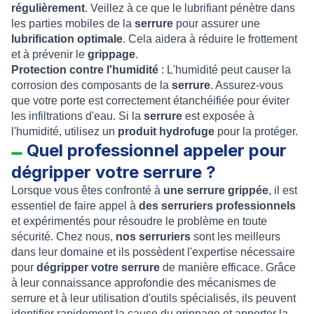
régulièrement
. Veillez à ce que le lubrifiant pénètre dans
les parties mobiles de la
serrure
pour assurer une
lubrification optimale
. Cela aidera à réduire le frottement
et à prévenir le
grippage
.
Protection contre l'humidité
: L'humidité peut causer la
corrosion des composants de la
serrure
. Assurez-vous
que votre porte est correctement étanchéifiée pour éviter
les infiltrations d'eau. Si la
serrure
est exposée à
l'humidité, utilisez un
produit hydrofuge
pour la protéger.
Quel professionnel appeler pour
dégripper votre serrure ?
Lorsque vous êtes confronté à
une serrure grippée
, il est
essentiel de faire appel à
des serruriers professionnels
et expérimentés pour résoudre le problème en toute
sécurité. Chez nous,
nos serruriers
sont les meilleurs
dans leur domaine et ils possèdent l'expertise nécessaire
pour
dégripper votre serrure
de manière efficace. Grâce
à leur connaissance approfondie des mécanismes de
serrure et à leur utilisation d'outils spécialisés, ils peuvent
identifier rapidement la cause du grippage et apporter la