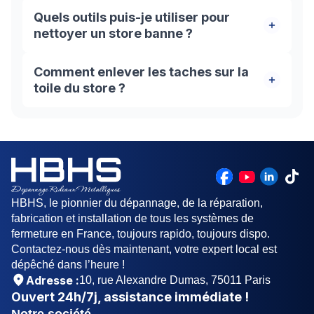
Quels outils puis-je utiliser pour
nettoyer un store banne ?
Vous pouvez utiliser une brosse à poils doux, un
Comment enlever les taches sur la
balai télescopique, un chiffon doux, une éponge
toile du store ?
et un tuyau d'arrosage pour nettoyer efficacement
un store banne.
Pour enlever les taches sur la toile du store, vous
pouvez utiliser une solution douce de savon
liquide mélangée à de l'eau tiède. Appliquez-la
sur la tache, frottez délicatement avec une brosse
à poils doux, puis rincez abondamment à l'eau
claire.
HBHS, le pionnier du dépannage, de la réparation,
fabrication et installation de tous les systèmes de
fermeture en France, toujours rapido, toujours dispo.
Contactez-nous dès maintenant, votre expert local est
dépêché dans l’heure !
Adresse :
10, rue Alexandre Dumas, 75011 Paris
Ouvert
24h/7j
, assistance immédiate !