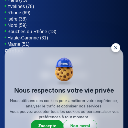
Paris (75)
Yvelines (78)
Rhone (69)
Isère (38)
Nord (59)
Bouches-du-Rhône (13)
Haute-Garonne (31)
Marne (51)
Contact
01 85 42 08 07
Envoyer un E-mail
Être rappelé
Nous respectons votre vie privée
Nous utilisons des cookies pour améliorer votre expérience,
analyser le trafic et optimiser nos services.
SIREN: 819116823
Vous pouvez accepter tous les cookies ou personnaliser vos
Charte qualité
Mentions légales
Politique de confidentialité
CGV
préférences à tout moment.
J'accepte
Non merci