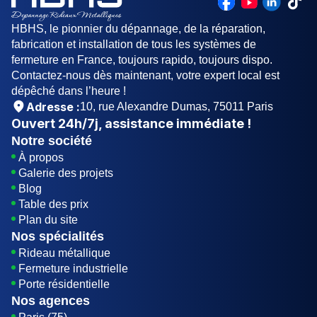
également toujours avoir une copie de votre clé
de forcer votre porte de garage, car cela pourrait
de garage à portée de main au cas où vous
HBHS, le pionnier du dépannage, de la réparation,
endommager la serrure.
perdiez l'originale. Enfin, vous pouvez installer un
fabrication et installation de tous les systèmes de
système de verrouillage de secours sur votre
fermeture en France, toujours rapido, toujours dispo.
porte de garage.
Contactez-nous dès maintenant, votre expert local est
dépêché dans l’heure !
Adresse :
10, rue Alexandre Dumas, 75011 Paris
Ouvert
24h/7j
, assistance immédiate !
Notre société
À propos
Galerie des projets
Blog
Table des prix
Plan du site
Nos spécialités
Rideau métallique
Fermeture industrielle
Porte résidentielle
Nos agences