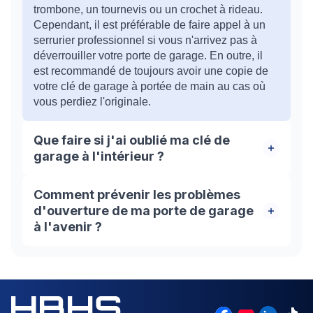
trombone, un tournevis ou un crochet à rideau.
Cependant, il est préférable de faire appel à un
serrurier professionnel si vous n'arrivez pas à
déverrouiller votre porte de garage. En outre, il
est recommandé de toujours avoir une copie de
votre clé de garage à portée de main au cas où
vous perdiez l'originale.
Que faire si j'ai oublié ma clé de
garage à l'intérieur ?
Si vous avez oublié votre clé de garage à
Comment prévenir les problèmes
l'intérieur de votre garage, ne paniquez pas !
d'ouverture de ma porte de garage
Vérifiez si vous avez une copie de cette clé, ou
à l'avenir ?
essayez d'utiliser un trombone, un tournevis ou
un crochet à rideau pour déverrouiller votre porte
Pour prévenir les problèmes d'ouverture de votre
de garage. Si aucune de ces méthodes ne
porte de garage à l'avenir, il est recommandé de
fonctionne, faites appel à un serrurier
faire entretenir votre porte de garage
professionnel pour ouvrir votre porte de garage
régulièrement par un professionnel. Vous devriez
sans endommager la serrure. N'essayez jamais