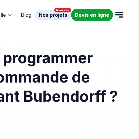
lle
Blog
Nos projets
Devis en ligne
 programmer
commande de
lant Bubendorff ?