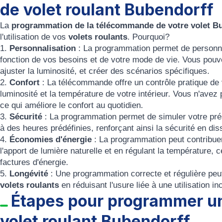
de volet roulant Bubendorff
La
programmation de la télécommande de votre volet B
l'utilisation de vos
volets roulants
. Pourquoi?
1.
Personnalisation
: La programmation permet de personn
fonction de vos besoins et de votre mode de vie. Vous pouve
ajuster la luminosité, et créer des scénarios spécifiques.
2.
Confort
: La télécommande offre un contrôle pratique de 
luminosité et la température de votre intérieur. Vous n'avez
ce qui améliore le confort au quotidien.
3.
Sécurité
: La programmation permet de simuler votre prés
à des heures prédéfinies, renforçant ainsi la sécurité en dis
4.
Économies d'énergie
: La programmation peut contribue
l'apport de lumière naturelle et en régulant la température,
factures d'énergie.
5.
Longévité
: Une programmation correcte et régulière peut
volets roulants
en réduisant l'usure liée à une utilisation in
Étapes pour programmer u
volet roulant Bubendorff