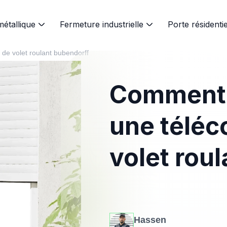
métallique
Fermeture industrielle
Porte résidentie
e volet roulant bubendorff
Comment
une télé
volet rou
Hassen