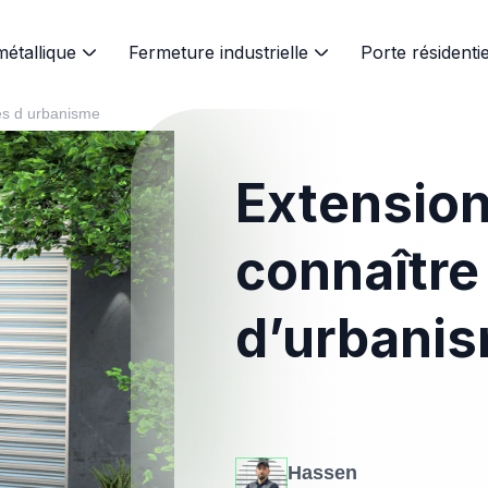
métallique
Fermeture industrielle
Porte résidentie
les d urbanisme
Extension
connaître 
d’urbani
Hassen