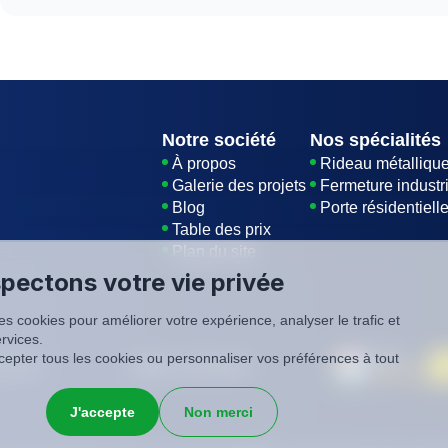
Le non-respect des règles d'urbanisme peut entraîner d
l'obligation de démolir ou de modifier l'extension.
Notre société
Nos spécialités
À propos
Rideau métalliqu
Galerie des projets
Fermeture industri
Blog
Porte résidentiell
Table des prix
Plan du site
pectons votre vie privée
es cookies pour améliorer votre expérience, analyser le trafic et
rvices.
epter tous les cookies ou personnaliser vos préférences à tout
é
CGV
SIREN: 819116823
J'accepte
Non merci