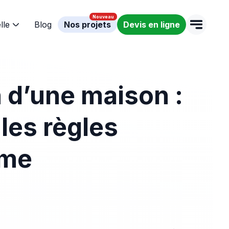
lle
Blog
Nos projets
Devis en ligne
 d’une maison :
les règles
sme