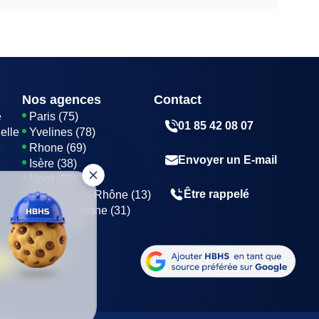
es poursuites judiciaires, une amende ainsi que
Nos agences
Contact
e
Paris (75)
01 85 42 08 07
elle
Yvelines (78)
e
Rhone (69)
Envoyer un E-mail
Isère (38)
Nord (59)
Être rappelé
Bouches-du-Rhône (13)
Haute-Garonne (31)
Marne (51)