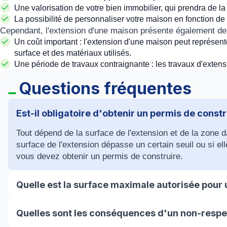
Une valorisation de votre bien immobilier, qui prendra de la
La possibilité de personnaliser votre maison en fonction de
Cependant, l'extension d'une maison présente également des
Un coût important : l'extension d'une maison peut représent
surface et des matériaux utilisés.
Une période de travaux contraignante : les travaux d'extens
Questions fréquentes
Est-il obligatoire d'obtenir un permis de const
Tout dépend de la surface de l'extension et de la zone d
surface de l'extension dépasse un certain seuil ou si ell
vous devez obtenir un permis de construire.
Quelle est la surface maximale autorisée pour
La surface maximale autorisée pour une extension dépend
Quelles sont les conséquences d'un non-respe
laquelle elle se trouve. En général, elle ne doit pas dép