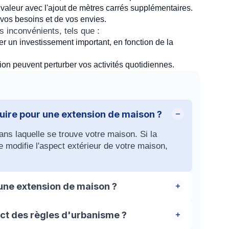
 valeur avec l'ajout de mètres carrés supplémentaires.
 vos besoins et de vos envies.
 inconvénients, tels que :
er un investissement important, en fonction de la
ion peuvent perturber vos activités quotidiennes.
ruire pour une extension de maison ?
ans laquelle se trouve votre maison. Si la
e modifie l'aspect extérieur de votre maison,
 une extension de maison ?
 de la taille de la parcelle et de la zone dans
ct des règles d'urbanisme ?
asser 40% de la surface totale du terrain.