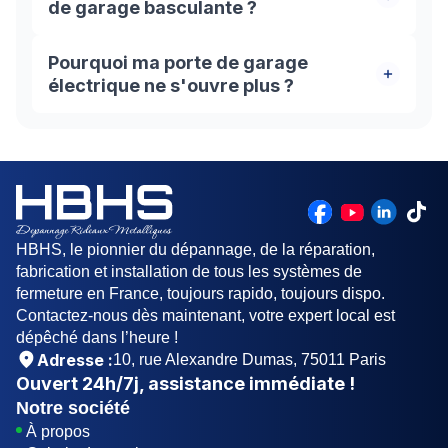
de garage basculante ?
Des entreprises spécialisées en métallerie-
Pourquoi ma porte de garage
serrurerie assurent la réparation d'une porte de
électrique ne s'ouvre plus ?
garage basculante. HBHS vous offre ses services
de dépannage et de réparation pour différents
Un problème d’ouverture d’une porte de garage
types de portes de garage.
électrique est souvent dû à des problèmes de
source d'alimentation, de défaillance de la
télécommande ou à l’obstruction des rails.
Vérifiez l’état de chacun de ces composants,
sinon faites appel à un service professionnel
HBHS, le pionnier du dépannage, de la réparation,
comme le nôtre, HBHS pour une réparation sûre
fabrication et installation de tous les systèmes de
et efficace.
fermeture en France, toujours rapido, toujours dispo.
Contactez-nous dès maintenant, votre expert local est
dépêché dans l’heure !
Adresse :
10, rue Alexandre Dumas, 75011 Paris
Ouvert
24h/7j
, assistance immédiate !
Notre société
À propos