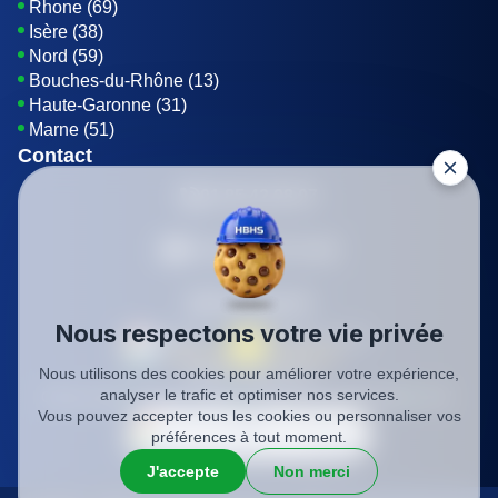
Rhone (69)
Isère (38)
Nord (59)
Bouches-du-Rhône (13)
Haute-Garonne (31)
Marne (51)
Contact
01 85 42 08 07
Envoyer un E-mail
Être rappelé
Nous respectons votre vie privée
Nous utilisons des cookies pour améliorer votre expérience,
SIREN: 819116823
analyser le trafic et optimiser nos services.
Charte qualité
Mentions légales
Politique de confidentialité
CGV
Vous pouvez accepter tous les cookies ou personnaliser vos
préférences à tout moment.
J'accepte
Non merci