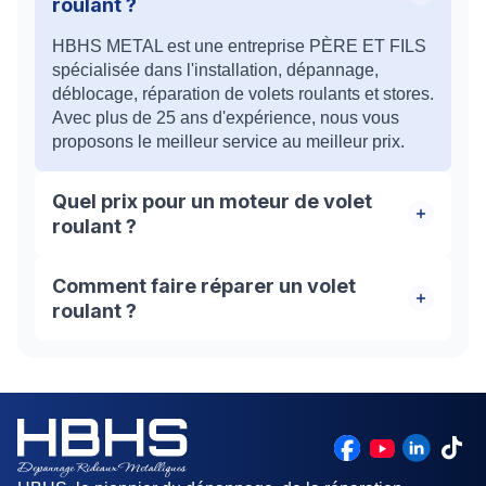
roulant ?
HBHS METAL est une entreprise PÈRE ET FILS
spécialisée dans l'installation, dépannage,
déblocage, réparation de volets roulants et stores.
Avec plus de 25 ans d'expérience, nous vous
proposons le meilleur service au meilleur prix.
Quel prix pour un moteur de volet
roulant ?
Le prix pour motoriser un volet roulant se situe
Comment faire réparer un volet
entre 90 et 900 € TTC, hors frais d'installation. La
roulant ?
pose d'un système de motorisation par un
professionnel coûte généralement entre 60 et 350
Pour réparer des volets roulants bloqués, il est
€, selon la complexité.
également conseillé de faire appel à un artisan
spécialisé dans ce type d'équipement. Celui-ci
pourra effectuer différents types de réparations
compliquées, par exemple, le remplacement des
lames ou du tablier roulant