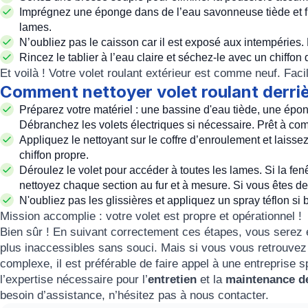
Imprégnez une éponge dans de l’eau savonneuse tiède et fro
lames.
N’oubliez pas le caisson car il est exposé aux intempéries
Rincez le tablier à l’eau claire et séchez-le avec un chiffon
Et voilà ! Votre volet roulant extérieur est comme neuf. Faci
Comment nettoyer volet roulant derrièr
Préparez votre matériel : une bassine d'eau tiède, une épon
Débranchez les volets électriques si nécessaire. Prêt à co
Appliquez le nettoyant sur le coffre d’enroulement et laiss
chiffon propre.
Déroulez le volet pour accéder à toutes les lames. Si la fenêtr
nettoyez chaque section au fur et à mesure. Si vous êtes deu
N'oubliez pas les glissières et appliquez un spray téflon si 
Mission accomplie : votre volet est propre et opérationnel !
Bien sûr ! En suivant correctement ces étapes, vous serez
plus inaccessibles sans souci. Mais si vous vous retrouve
complexe, il est préférable de faire appel à une entreprise 
l’expertise nécessaire pour l’
entretien
et la
maintenance de
besoin d’assistance, n’hésitez pas à nous contacter.