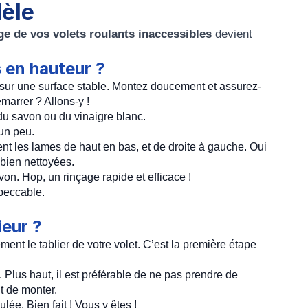
èle
ge de vos volets roulants
inaccessibles
devient
 en hauteur ?
e sur une surface stable. Montez doucement et assurez-
marrer ? Allons-y !
du savon ou du vinaigre blanc.
un peu.
t les lames de haut en bas, et de droite à gauche. Oui
 bien nettoyées.
on. Hop, un rinçage rapide et efficace !
mpeccable.
ieur ?
nt le tablier de votre volet. C’est la première étape
 Plus haut, il est préférable de ne pas prendre de
nt de monter.
ée. Bien fait ! Vous y êtes !