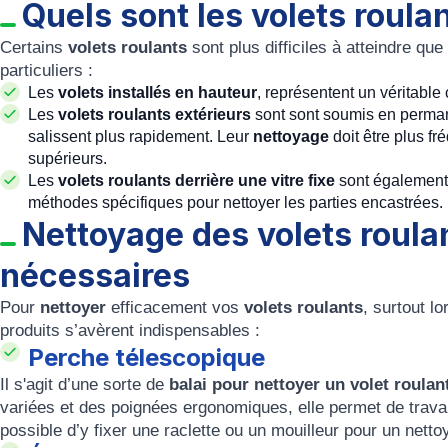
Quels sont les volets roulan
Certains
volets roulants
sont plus difficiles à atteindre que
particuliers :
Les
volets installés en hauteur
, représentent un véritable
Les
volets roulants extérieurs
sont sont soumis en perman
salissent plus rapidement. Leur
nettoyage
doit être plus fr
supérieurs.
Les
volets roulants derrière une vitre fixe
sont également 
méthodes spécifiques pour nettoyer les parties encastrées.
Nettoyage des volets roulan
nécessaires
Pour
nettoyer
efficacement vos
volets roulants
, surtout lo
produits s’avèrent indispensables :
Perche télescopique
Il s'agit d’une sorte de
balai pour nettoyer un volet roulan
variées et des poignées ergonomiques, elle permet de travail
possible d’y fixer une raclette ou un mouilleur pour un netto