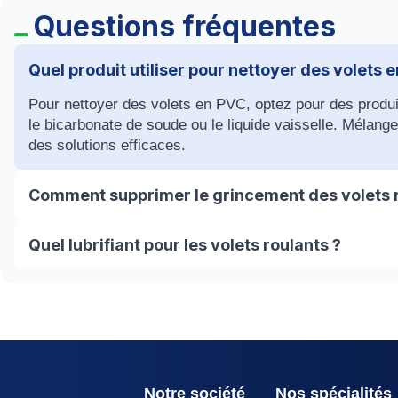
Questions fréquentes
Quel produit utiliser pour nettoyer des volets 
Pour nettoyer des volets en PVC, optez pour des produi
le bicarbonate de soude ou le liquide vaisselle. Mélange
des solutions efficaces.
Comment supprimer le grincement des volets r
Pour éviter les grincements de vos volets roulants, adop
Quel lubrifiant pour les volets roulants ?
régulière des coulisses. Vaporisez également du lubrifia
frottement. Vérifiez et repositionnez les lames du tablie
Pour lubrifier vos volets roulants, il est recommandé d'ut
renfoncez ou remplacez la tulipe de guidage pour garant
trouvable dans les magasins de bricolage. Pratique et si
frictions rapidement. Cependant, pour une lubrification 
suif, est préférable, surtout pour les volets manuels.
Notre société
Nos spécialités