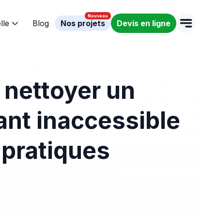
lle
Blog
Nos projets
Devis en ligne
nettoyer un
lant inaccessible
 pratiques