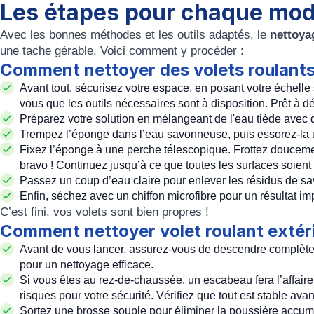
Les étapes pour chaque mod
Avec les bonnes méthodes et les outils adaptés, le
nettoya
une tache gérable. Voici comment y procéder :
Comment nettoyer des volets roulants
Avant tout, sécurisez votre espace, en posant votre échell
vous que les outils nécessaires sont à disposition. Prêt à dé
Préparez votre solution en mélangeant de l'eau tiède avec 
Trempez l’éponge dans l’eau savonneuse, puis essorez-la 
Fixez l’éponge à une perche télescopique. Frottez doucemen
bravo ! Continuez jusqu’à ce que toutes les surfaces soient
Passez un coup d’eau claire pour enlever les résidus de sav
Enfin, séchez avec un chiffon microfibre pour un résultat i
C’est fini, vos volets sont bien propres !
Comment nettoyer volet roulant extér
Avant de vous lancer, assurez-vous de descendre complèteme
pour un nettoyage efficace.
Si vous êtes au rez-de-chaussée, un escabeau fera l’affaire.
risques pour votre sécurité. Vérifiez que tout est stable ava
Sortez une brosse souple pour éliminer la poussière accumul