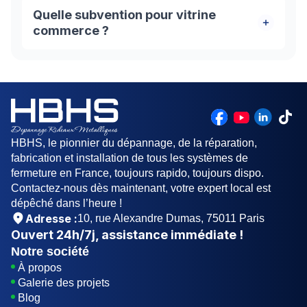
Pour une vitrine réussie, optez pour un vitrage
Quelle subvention pour vitrine
adapté (trempé ou feuilleté), un éclairage LED
commerce ?
percutant, et une palette de trois couleurs
harmonieuses. L’agencement soigné avec
Les commerçants, artisans ou professions
présentoirs, mannequins et étagères mettra en
libérales peuvent bénéficier d’une subvention
valeur vos produits et captera l’œil des passants.
allant jusqu’à 3 000 € pour rénover leur vitrine de
magasin. Cette aide couvre jusqu’à 40 % des
dépenses éligibles, notamment pour la
rénovation de la façade, la mise aux normes
HBHS, le pionnier du dépannage, de la réparation,
d’accessibilité et l’aménagement intérieur. Elle
fabrication et installation de tous les systèmes de
est renouvelable tous les 5 ans.
fermeture en France, toujours rapido, toujours dispo.
Contactez-nous dès maintenant, votre expert local est
dépêché dans l’heure !
Adresse :
10, rue Alexandre Dumas, 75011 Paris
Ouvert
24h/7j
, assistance immédiate !
Notre société
À propos
Galerie des projets
Blog