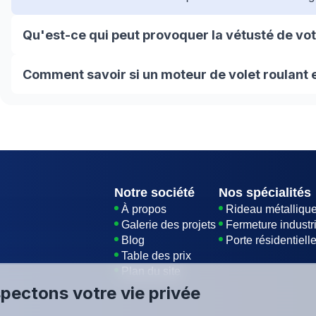
Qu'est-ce qui peut provoquer la vétusté de vo
L'âge de votre moteur, nous estimons la durée de vie d
Comment savoir si un moteur de volet roulant 
naturelles : vents violents, inondations et autres forte
d'enroulement et donc le moteur. Une mauvaise installa
Avant toute chose, il faut déterminer si la panne provien
l'endommager au fil du temps.
si celui-ci fait du bruit lorsque vous appuyez sur le 
chose, cela signifie que le moteur fonctionne et qu'il fau
Notre société
Nos spécialités
À propos
Rideau métalliqu
Galerie des projets
Fermeture industri
Blog
Porte résidentiell
Table des prix
Plan du site
pectons votre vie privée