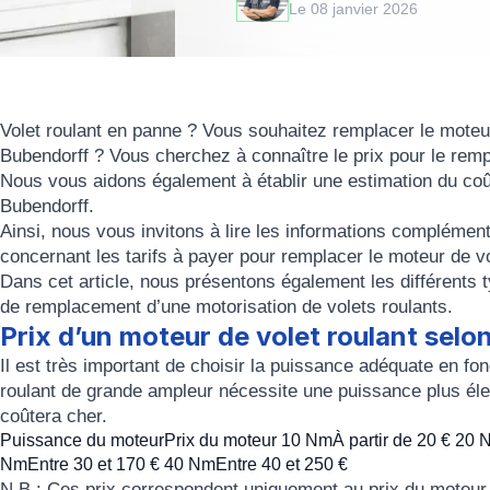
Le 08 janvier 2026
Volet roulant en panne ? Vous souhaitez remplacer le moteur
Bubendorff ? Vous cherchez à connaître le prix pour le rem
Nous vous aidons également à établir une estimation du co
Bubendorff.
Ainsi, nous vous invitons à lire les informations complémen
concernant les tarifs à payer pour remplacer le moteur de vo
Dans cet article, nous présentons également les différents 
de remplacement d’une motorisation de volets roulants.
Prix d’un moteur de volet roulant selo
Il est très important de choisir la puissance adéquate en f
roulant de grande ampleur
nécessite une
puissance plus él
coûtera cher.
Puissance du moteurPrix du moteur 10 NmÀ partir de 20 € 20 
NmEntre 30 et 170 € 40 NmEntre 40 et 250 €
N.B : C
es prix correspondent uniquement au prix du moteur. 