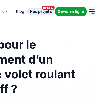
lle
Blog
Nos projets
Devis en ligne
pour le
ment d’un
 volet roulant
f ?