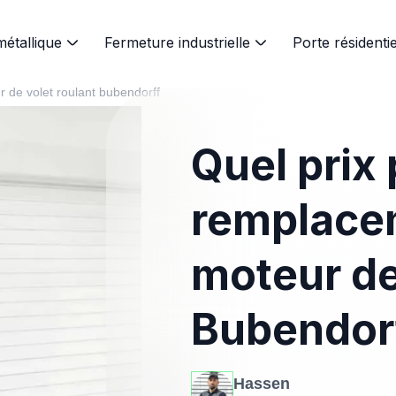
métallique
Fermeture industrielle
Porte résidentie
r de volet roulant bubendorff
Quel prix 
remplace
moteur de
Bubendorf
Hassen