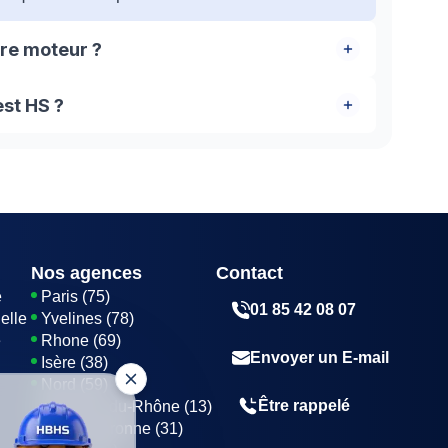
tre moteur ?
'un moteur à environ 10 ans. Des catastrophes
est HS ?
s intempéries peuvent abîmer votre volet, son axe
tion de votre moteur peut également
t du moteur du volet battant. Pour cela, vérifiez
bouton de commande. Si vous entendez quelque
t chercher ailleurs.
Nos agences
Contact
e
Paris (75)
01 85 42 08 07
elle
Yvelines (78)
e
Rhone (69)
Envoyer un E-mail
Isère (38)
Nord (59)
Être rappelé
Bouches-du-Rhône (13)
Haute-Garonne (31)