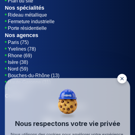
Plan du site
Nos spécialités
Rideau métallique
Fermeture industrielle
Porte résidentielle
Nos agences
Paris (75)
Yvelines (78)
Rhone (69)
Isère (38)
Nord (59)
Bouches-du-Rhône (13)
Haute-Garonne (31)
Marne (51)
Contact
01 85 42 08 07
Envoyer un E-mail
Nous respectons votre vie privée
Nous utilisons des cookies pour améliorer votre expérience,