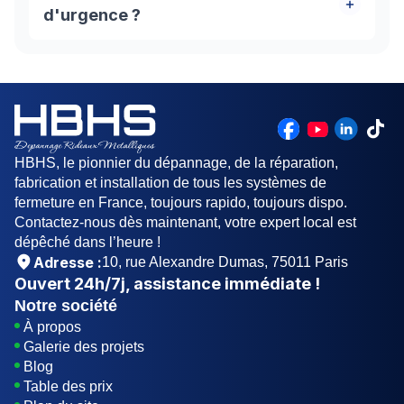
particuliers que des professionnels. Nous vous
d'urgence ?
accompagnons également dans vos démarches
auprès des assureurs afin de vous garantir le
Pour le trouver, rien de plus simple. Il vous suffit
meilleur service au meilleur prix. Nos artisans
de contacter différents tiers de confiance de votre
disposent d’un savoir-faire professionnel et
connaissance comme, par exemple, votre
couvrent tout Paris pour vous apporter
assureur. En fin connaisseur des prestations
rapidement toute l’assistance dont vous avez
artisanales, il dispose d'une liste de serruriers
besoin !
agréés pour effectuer les travaux qu'il prend en
HBHS, le pionnier du dépannage, de la réparation,
charge
fabrication et installation de tous les systèmes de
fermeture en France, toujours rapido, toujours dispo.
Contactez-nous dès maintenant, votre expert local est
dépêché dans l’heure !
Adresse :
10, rue Alexandre Dumas, 75011 Paris
Ouvert
24h/7j
, assistance immédiate !
Notre société
À propos
Galerie des projets
Blog
Table des prix