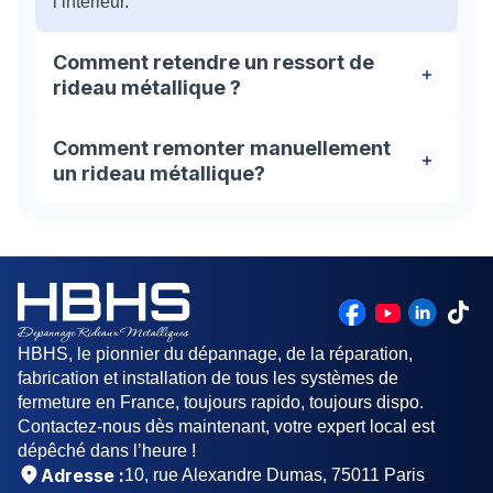
l’intérieur.
Comment retendre un ressort de
rideau métallique ?
Pour tendre ou retendre le volet, il faut faire
Comment remonter manuellement
pivoter l’axe dans le sens de la descente de la
un rideau métallique?
grille. En effectuant ce mouvement, vous allez
faire tendre le ressort à l’intérieur. Il est conseillé
Ouvrir manuellement un rideau, d'abord
de faire appel à un professionnel du métier dans
Désengager le moteur du rideau métallique
cette situations.
ensuite Utiliser la manivelle pour ouvrir le rideau
enfin Faire remonter le rideau à la main
HBHS, le pionnier du dépannage, de la réparation,
fabrication et installation de tous les systèmes de
fermeture en France, toujours rapido, toujours dispo.
Contactez-nous dès maintenant, votre expert local est
dépêché dans l’heure !
Adresse :
10, rue Alexandre Dumas, 75011 Paris