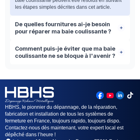
baie coulissante peuvent être résolus en suivant
les étapes simples décrites dans cet article.
De quelles fournitures ai-je besoin
pour réparer ma baie coulissante ?
Cela dépend du problème spécifique que vous
Comment puis-je éviter que ma baie
rencontrez. Les outils couramment nécessaires
coulissante ne se bloque à l'avenir ?
incluent une brosse à poils durs, un aspirateur,
une clé, des vis et un nouveau rail ou de
Assurez-vous de nettoyer régulièrement les rails
nouvelles roulettes, selon le problème spécifique.
et d'ajouter de la lubrification aux endroits où la
porte coulissante entre en contact avec le cadre.
Évitez également de forcer la porte lors de son
ouverture ou de sa fermeture.
HBHS, le pionnier du dépannage, de la réparation,
fabrication et installation de tous les systèmes de
fermeture en France, toujours rapido, toujours dispo.
Contactez-nous dès maintenant, votre expert local est
dépêché dans l’heure !