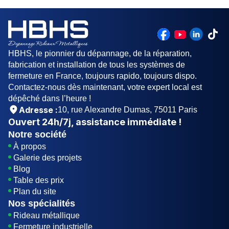
vous avez les outils appropriés, vous pouvez
installer une serrure de porte vous-même.
Cependant, il est recommandé de faire appel à
un professionnel pour assurer une installation
correcte et une sécurité maximale.
HBHS, le pionnier du dépannage, de la réparation,
fabrication et installation de tous les systèmes de
fermeture en France, toujours rapido, toujours dispo.
Contactez-nous dès maintenant, votre expert local est
dépêché dans l’heure !
Adresse :
10, rue Alexandre Dumas, 75011 Paris
Ouvert
24h/7j
, assistance immédiate !
Notre société
À propos
Galerie des projets
Blog
Table des prix
Plan du site
Nos spécialités
Rideau métallique
Fermeture industrielle