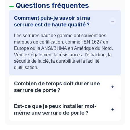
Questions fréquentes
Comment puis-je savoir si ma
serrure est de haute qualité ?
Les serrures haut de gamme ont souvent des
marques de certification, comme l'EN 1627 en
Europe ou la ANSI/BHMA en Amérique du Nord.
Vérifiez également la résistance à l'effraction, la
sécurité de la clé, la durabilité et la facilité
d'utilisation.
Combien de temps doit durer une
serrure de porte ?
La durée de vie d'une serrure de porte dépend de
Est-ce que je peux installer moi-
la qualité de la serrure et de son utilisation. En
même une serrure de porte ?
général, une serrure de haute qualité peut durer
de 10 à 20 ans ou plus avec un entretien régulier.
Si vous êtes expérimenté en bricolage et que