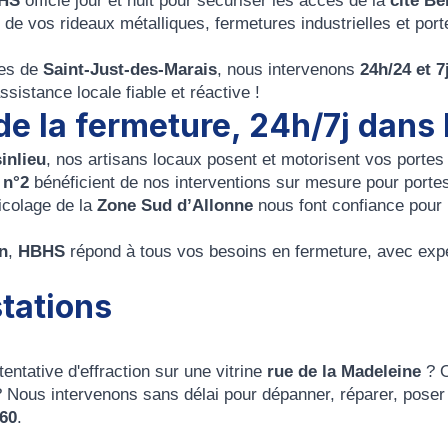
HS
officie jour et nuit pour sécuriser les accès de la
cité Be
 de vos rideaux métalliques, fermetures industrielles et por
mes de
Saint-Just-des-Marais
, nous intervenons
24h/24 et 7
sistance locale fiable et réactive !
de la fermeture, 24h/7j dans 
inlieu
, nos artisans locaux posent et motorisent vos porte
 n°2
bénéficient de nos interventions sur mesure pour portes
ricolage de la
Zone Sud d’Allonne
nous font confiance pour 
n
,
HBHS
répond à tous vos besoins en fermeture, avec expe
stations
tentative d'effraction sur une vitrine
rue de la Madeleine
? 
? Nous intervenons sans délai pour dépanner, réparer, poser 
 60
.