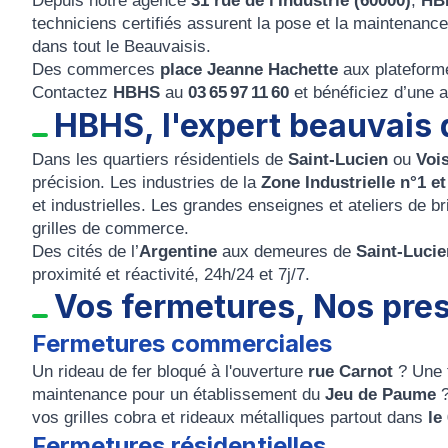
Depuis notre agence
31 rue de l'Industrie (60000)
,
HB
techniciens certifiés assurent la pose et la maintenance
dans tout le Beauvaisis.
Des commerces
place Jeanne Hachette
aux platefor
Contactez
HBHS
au
03 65 97 11 60
et bénéficiez d’une as
HBHS, l'expert beauvais 
Dans les quartiers résidentiels de
Saint-Lucien
ou
Vois
précision. Les industries de la
Zone Industrielle n°1 et
et industrielles. Les grandes enseignes et ateliers de b
grilles de commerce.
Des cités de l’
Argentine
aux demeures de
Saint-Lucie
proximité et réactivité, 24h/24 et 7j/7.
Vos fermetures, Nos pre
Fermetures commerciales
Un rideau de fer bloqué à l'ouverture
rue Carnot
? Une 
maintenance pour un établissement du
Jeu de Paume
vos grilles cobra et rideaux métalliques partout dans
le
Fermetures résidentielles