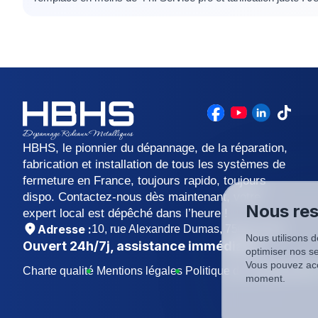
HBHS, le pionnier du dépannage, de la réparation,
fabrication et installation de tous les systèmes de
fermeture en France, toujours rapido, toujours
dispo. Contactez-nous dès maintenant, votre
Nous res
expert local est dépêché dans l’heure !
Adresse :
10, rue Alexandre Dumas, 75011 Paris
Nous utilisons d
Ouvert
24h/7j
, assistance immédiate !
optimiser nos se
Vous pouvez acc
Charte qualité
Mentions légales
Politique de confidentialit
moment.