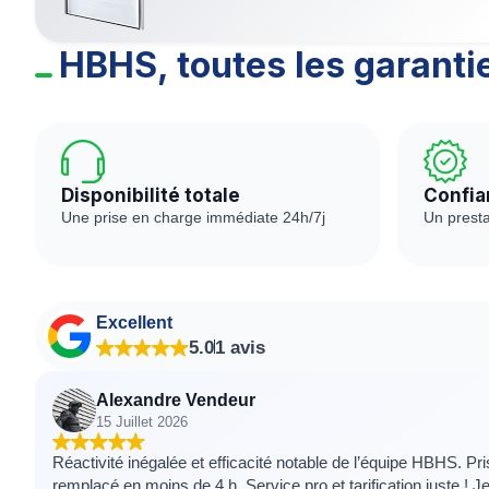
HBHS, toutes les garanti
Disponibilité totale
Confia
Une prise en charge immédiate 24h/7j
Un prest
Excellent
5.0
1 avis
Alexandre Vendeur
15 Juillet 2026
Réactivité inégalée et efficacité notable de l’équipe HBHS. Prise en charg
remplacé en moins de 4 h. Service pro et tarification