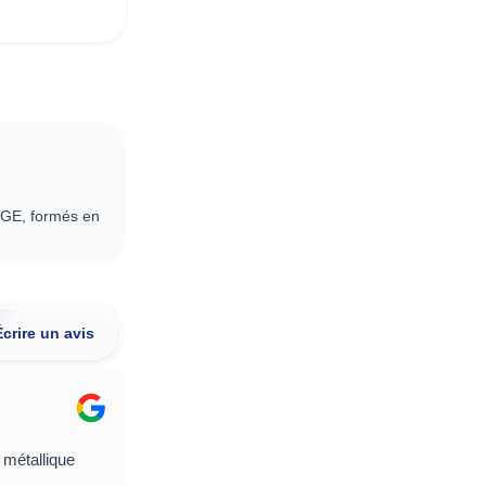
Expertise métier
RGE, formés en
Spécialiste de la fermeture depuis 25 ans
Écrire un avis