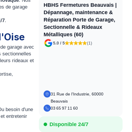
llovaque
. Nos
HBHS Fermetures Beauvais |
tes de garage
Dépannage, maintenance &
Réparation Porte de Garage,
j/7
.
Sectionnelle & Rideaux
l'Oise
Métalliques (60)
5.0 / 5
(1)
s de garage avec
 sectionnelles
leurs rideaux et
rtise,
31 Rue de l'Industrie, 60000
Beauvais
03 65 97 11 60
Ou besoin d'une
et entretenir
Disponible 24/7