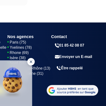
Nos agences
Contact
e
Paris (75)
01 85 42 08 07
elle
Yvelines (78)
e
Rhone (69)
Envoyer un E-mail
Isère (38)
Nord (59)
Être rappelé
Bouches-du-Rhône (13)
Haute-Garonne (31)
Marne (51)