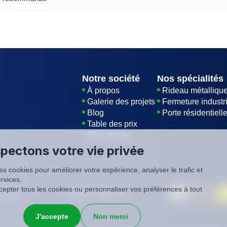
Notre société
Nos spécialités
À propos
Rideau métalliqu
Galerie des projets
Fermeture industri
Blog
Porte résidentiell
Table des prix
Plan du site
pectons votre vie privée
es cookies pour améliorer votre expérience, analyser le trafic et
rvices.
epter tous les cookies ou personnaliser vos préférences à tout
é
CGV
SIREN: 819116823
J'accepte
Non merci