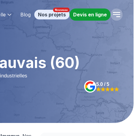
lle
Blog
Nos projets
Devis en ligne
uvais (60)
industrielles
5.0 / 5