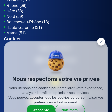
Yvelines (78)
Rhone (69)
Isère (38)
Nord (59)
Bouches-du-Rhône (13)
Haute-Garonne (31)
Marne (51)
Contact
01 85 42 08 07
Envoyer un E-mail
Être rappelé
Nous respectons votre vie privée
Nous utilisons des cookies pour améliorer votre expérience,
SIREN: 819116823
analyser le trafic et optimiser nos services.
Charte qualité
Mentions légales
Politique de confidentialité
CGV
Vous pouvez accepter tous les cookies ou personnaliser vos
préférences à tout moment.
J'accepte
Non merci