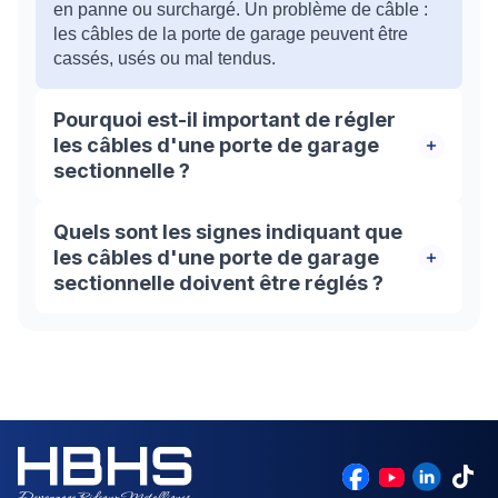
en panne ou surchargé. Un problème de câble :
les câbles de la porte de garage peuvent être
cassés, usés ou mal tendus.
Pourquoi est-il important de régler
les câbles d'une porte de garage
sectionnelle ?
Les câbles d'une porte de garage sectionnelle
Quels sont les signes indiquant que
sont responsables de l'ouverture et de la
les câbles d'une porte de garage
fermeture de la porte. Si les câbles sont mal
sectionnelle doivent être réglés ?
tendus, la porte peut ne pas s'ouvrir ou se fermer
correctement, ce qui peut entraîner des
La porte ne s'ouvre ou ne se ferme pas
problèmes de sécurité et de performance.
complètement. La porte grince ou fait du bruit
lorsqu'elle s'ouvre ou se ferme. La porte est
déséquilibrée et penche d'un côté. Les câbles
sont visiblement usés ou endommagés.