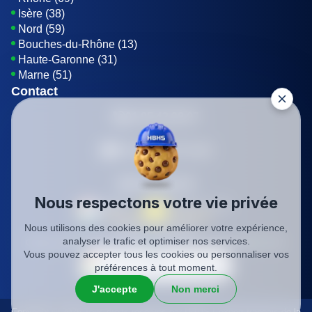
Isère (38)
Nord (59)
Bouches-du-Rhône (13)
Haute-Garonne (31)
Marne (51)
Contact
01 85 42 08 07
Envoyer un E-mail
Être rappelé
Nous respectons votre vie privée
Nous utilisons des cookies pour améliorer votre expérience,
SIREN: 819116823
analyser le trafic et optimiser nos services.
Charte qualité
Mentions légales
Politique de confidentialité
CGV
Vous pouvez accepter tous les cookies ou personnaliser vos
préférences à tout moment.
J'accepte
Non merci
Copyright © 2026 Tous droits réservés par HBHS L'expert français de la