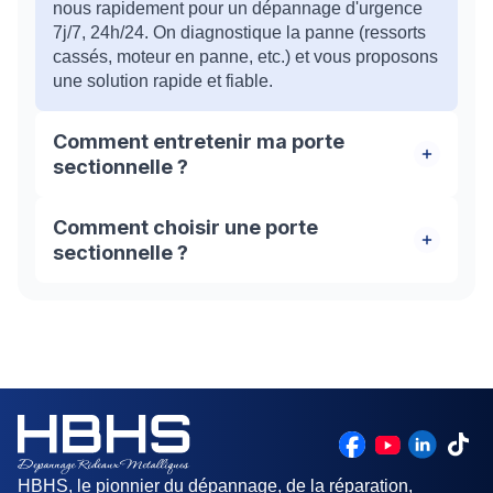
nous rapidement pour un dépannage d'urgence
7j/7, 24h/24. On diagnostique la panne (ressorts
cassés, moteur en panne, etc.) et vous proposons
une solution rapide et fiable.
Comment entretenir ma porte
sectionnelle ?
HBHS ne répare pas que les pannes ! Optez pour
Comment choisir une porte
notre contrat d'entretien annuel : lubrification,
sectionnelle ?
vérification des câbles, nettoyage... Votre porte
restera en parfait état et vous éviterez les
Pour choisir la porte sectionnelle adaptée à vos
mauvaises surprises.
besoins, il faut tenir compte de plusieurs facteurs :
La taille de l'ouverture Le type d'utilisation
(résidentiel, commercial, etc.) Le niveau
d'isolation souhaité Le budget HBHS vous
accompagne dans le choix de votre porte
sectionnelle et vous propose une installation
professionnelle.
HBHS, le pionnier du dépannage, de la réparation,