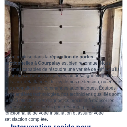
Notre maîtrise dans la
réparation de portes
sectionnelles à Courpalay
est bien reconnue. Nous
sommes capables de résoudre une variété de défis, qu'ils
soient liés à l'usure des pièces, au désalignement des
rails, aux défaillances des systèmes de tension, ou encore
aux anomalies des commandes automatiques. Équipés
des dernières technologies, nos techniciens qualifiés sont
prêts à effectuer des diagnostics précis et à réaliser les
réparations nécessaires pour restaurer pleinement la
fonctionnalité de votre installation et assurer votre
satisfaction complète.
Intervention rapide pour