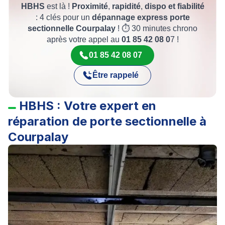
HBHS
est là !
‍Proximité
,
rapidité
,
dispo et fiabilité
: 4 clés pour un
dépannage express porte
sectionnelle Courpalay
! ⏱️ 30 minutes chrono
après votre appel au
01 85 42 08 0
7 !
01 85 42 08 07
Être rappelé
HBHS : Votre expert en
réparation de porte sectionnelle à
Courpalay