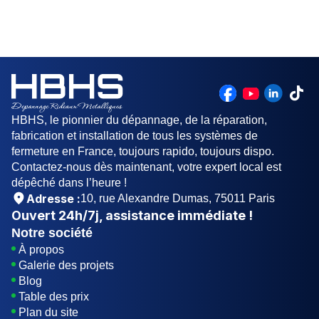
Si votre porte commence à émettre des bruits lors
de l'ouverture ou de la fermeture, il est conseillé
de contacter un professionnel pour un diagnostic.
Cela peut indiquer un problème de lubrification,
d'usure des pièces ou de désalignement.
HBHS, le pionnier du dépannage, de la réparation,
fabrication et installation de tous les systèmes de
fermeture en France, toujours rapido, toujours dispo.
Contactez-nous dès maintenant, votre expert local est
dépêché dans l’heure !
Adresse :
10, rue Alexandre Dumas, 75011 Paris
Ouvert
24h/7j
, assistance immédiate !
Notre société
À propos
Galerie des projets
Blog
Table des prix
Plan du site