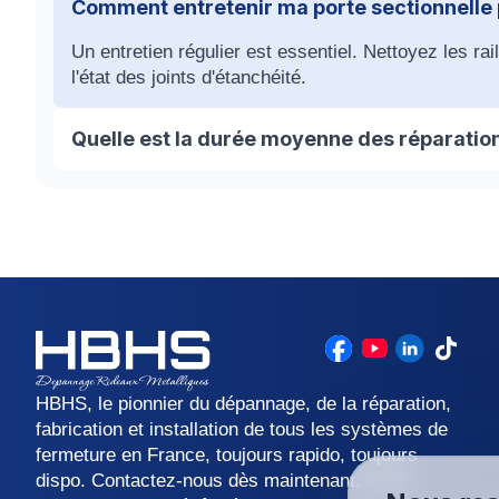
Comment entretenir ma porte sectionnelle p
Un entretien régulier est essentiel. Nettoyez les ra
l'état des joints d'étanchéité.
Quelle est la durée moyenne des réparation
La durée dépend de la nature de la panne. Nos techn
interruptions.
HBHS, le pionnier du dépannage, de la réparation,
fabrication et installation de tous les systèmes de
fermeture en France, toujours rapido, toujours
dispo. Contactez-nous dès maintenant, votre