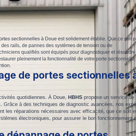
ortes sectionnelles à Doue est solidement établie. Que ce soit 
des rails, de pannes des systèmes de tension ou de
niciens qualifiés sont équipés pour diagnostiquer et résoudre
aurer pleinement la fonctionnalité de votre porte sectionnelle,
ntion.
age de portes sectionnelles 
ctivités quotidiennes. À Doue,
HBHS
propose un service de
s. Grâce à des techniques de diagnostic avancées, nos expe
nt les réparations nécessaires avec efficacité, que ce soit e
ystèmes électroniques, pour assurer le bon fonctionnement 
le dépannage de portes