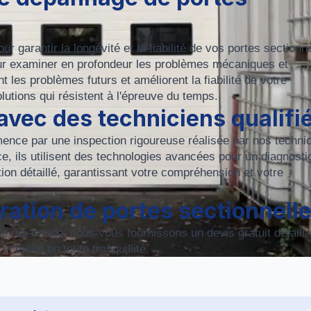
 garantir la longévité et la fiabilité de vos portes sectionne
r examiner en profondeur les problèmes mécaniques et
 les problèmes futurs et améliorent la fiabilité de votre
lutions qui résistent à l'épreuve du temps.
avec des techniciens qualifi
nce par une inspection rigoureuse réalisée par nos techni
nce, ils utilisent des technologies avancées pour un diagnosti
on détaillé, garantissant votre compréhension et votre
aration de portes sectionnell
te réparation, nous vous fournissons un devis gratuit détailla
clairée en toute tranquillité.