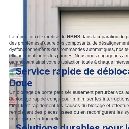
La réputation d'expertise de
HBHS
dans la réparation de p
des problèmes d'usure des composants, de désalignement 
dysfonctionnements des commandes automatiques, nos tech
efficacement toutes les pannes. Nous nous engageons à rest
garantissant ainsi votre satisfaction totale à chaque interve
Service rapide de débloc
Doue
Un blocage de porte peut sérieusement perturber vos a
déblocage rapide conçu pour minimiser les interruption
identifient rapidement les causes du blocage et effectue
remplaçant des pièces usées ou en reconfigurant les s
votre porte sectionnelle.
Solutions durables pour 