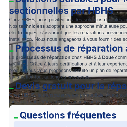
sectionnelles par HBHS
Chez HBHS, nous privilégions des solutions durables pour
Nos
techniciens
adoptent une approche minutieuse pou
électroniques, s'assurant que les réparations préviennent
installation. Nous nous engageons à vous fournir des so
Processus de réparation 
Le
processus de réparation
chez
HBHS à Doue
comme
qualifiés. Grâce à leurs certifications et à leur expérie
précis. Nous vous proposons ensuite un plan de réparati
satisfaction tout au long du processus.
Devis gratuit pour la rép
Chez
HBHS
, la transparence est primordiale. Avant tou
tous les coûts. Vous pourrez ainsi prendre une décision é
Questions fréquentes