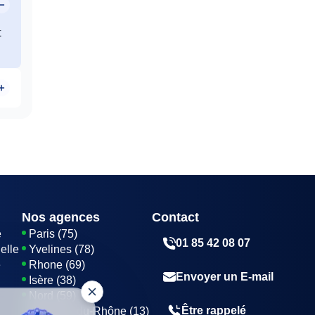
t
s
Nos agences
Contact
e
Paris (75)
01 85 42 08 07
elle
Yvelines (78)
e
Rhone (69)
Envoyer un E-mail
Isère (38)
Nord (59)
Être rappelé
Bouches-du-Rhône (13)