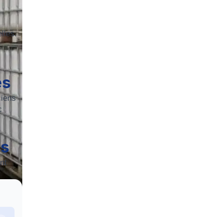
lles.
és
ciens
c
es
nt