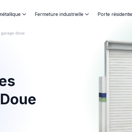
métallique
Fermeture industrielle
Porte résidentie
e garage doue
tes
à Doue