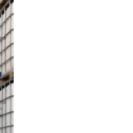
pour
à
rts
n
de