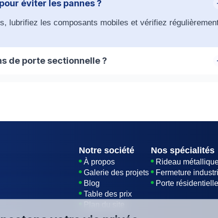
our éviter les pannes ?
ils, lubrifiez les composants mobiles et vérifiez régulièremen
s de porte sectionnelle ?
iciens s'efforcent d'intervenir rapidement pour minimiser le
Notre société
Nos spécialités
À propos
Rideau métalliqu
Galerie des projets
Fermeture industri
Blog
Porte résidentiell
Table des prix
Plan du site