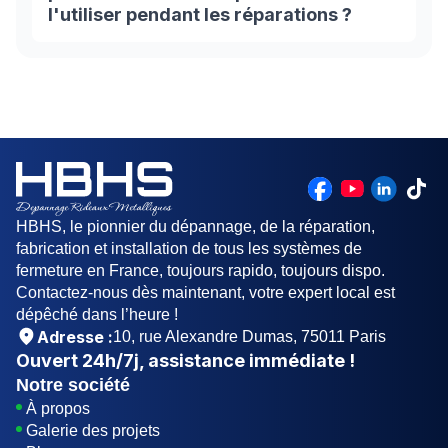
l'utiliser pendant les réparations ?
Le temps nécessaire pour réparer une porte
sectionnelle peut varier de quelques heures à
une journée complète, dépendant de la
complexité du problème. Il est généralement
déconseillé d'utiliser la porte pendant que les
réparations sont en cours pour des raisons de
sécurité et pour éviter d'aggraver le problème.
Nos techniciens s'efforcent d'effectuer les
HBHS, le pionnier du dépannage, de la réparation,
réparations de manière efficace et sécurisée,
fabrication et installation de tous les systèmes de
minimisant ainsi les interruptions de vos activités.
fermeture en France, toujours rapido, toujours dispo.
Contactez-nous dès maintenant, votre expert local est
dépêché dans l’heure !
Adresse :
10, rue Alexandre Dumas, 75011 Paris
Ouvert
24h/7j
, assistance immédiate !
Notre société
À propos
Galerie des projets