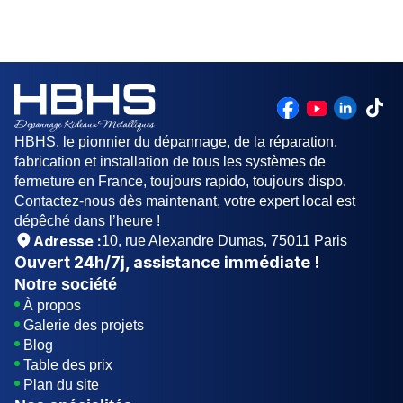
de la porte : Les portes plus grandes sont plus
d'environ 20 ans. Cependant, elle peut varier en
chères que les portes plus petites. Le type de
fonction de la qualité des matériaux, de l'entretien
motorisation : La motorisation à chaîne est la
et de l'utilisation de la porte.
moins chère, tandis que la motorisation à bras
articulés est la plus chère.
HBHS, le pionnier du dépannage, de la réparation,
fabrication et installation de tous les systèmes de
fermeture en France, toujours rapido, toujours dispo.
Contactez-nous dès maintenant, votre expert local est
dépêché dans l’heure !
Adresse :
10, rue Alexandre Dumas, 75011 Paris
Ouvert
24h/7j
, assistance immédiate !
Notre société
À propos
Galerie des projets
Blog
Table des prix
Plan du site