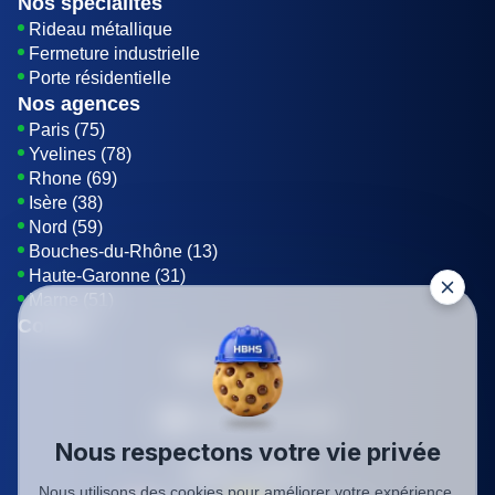
Nos spécialités
Rideau métallique
Fermeture industrielle
Porte résidentielle
Nos agences
Paris (75)
Yvelines (78)
Rhone (69)
Isère (38)
Nord (59)
Bouches-du-Rhône (13)
Haute-Garonne (31)
Marne (51)
Contact
01 85 42 08 07
Envoyer un E-mail
Nous respectons votre vie privée
Être rappelé
Nous utilisons des cookies pour améliorer votre expérience,