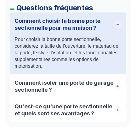
Questions fréquentes
Comment choisir la bonne porte
sectionnelle pour ma maison ?
Pour choisir la bonne porte sectionnelle,
considérez la taille de l'ouverture, le matériau de
la porte, le style, l'isolation, et les fonctionnalités
supplémentaires comme les options de
motorisation.
Comment isoler une porte de garage
sectionnelle ?
Pour isoler une porte de garage sectionelle ,optez
Qu'est-ce qu'une porte sectionnelle
pour un matériau isolant adapté à votre porte de
et quels sont ses avantages ?
garage. Les options courantes comprennent la
mousse rigide, les panneaux isolants en
Une porte sectionnelle est un type de porte de
polystyrène ou en polyuréthane. Assurez-vous
garage constituée de panneaux horizontaux