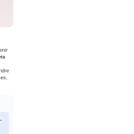
enir
vis
ndre
ses,