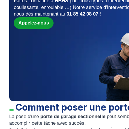
Faites confiance à
HBHS
pour tous types d’interventi
coulissante, enroulable …) Notre service d’interventi
nous dès maintenant au
01 85 42 08 07
!
Appelez-nous
Comment poser une porte
La pose d'une
porte de
garage sectionnelle
peut sembl
accomplir cette tâche avec succès.