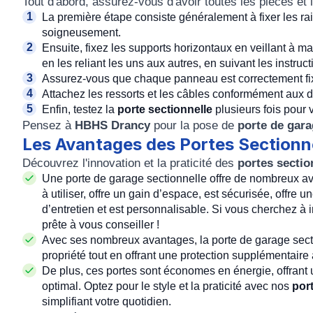
Tout d'abord, assurez-vous d'avoir toutes les pièces et
La première étape consiste généralement à fixer les rai
soigneusement.
Ensuite, fixez les supports horizontaux en veillant à m
en les reliant les uns aux autres, en suivant les instruct
Assurez-vous que chaque panneau est correctement fix
Attachez les ressorts et les câbles conformément aux di
Enfin, testez la
porte sectionnelle
plusieurs fois pour 
Pensez à
HBHS Drancy
pour la pose de
porte de gara
Les Avantages des Portes Sectionn
Découvrez l'innovation et la praticité des
portes sectio
Une porte de garage sectionnelle offre de nombreux avan
à utiliser, offre un gain d’espace, est sécurisée, offre
d’entretien et est personnalisable. Si vous cherchez à 
prête à vous conseiller !
Avec ses nombreux avantages, la porte de garage sectio
propriété tout en offrant une protection supplémentaire 
De plus, ces portes sont économes en énergie, offrant
optimal. Optez pour le style et la praticité avec nos
por
simplifiant votre quotidien.