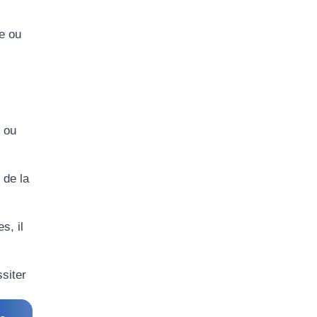
e ou
s ou
 de la
s, il
siter