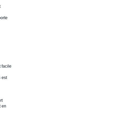
t
porte
 facile
S
est
rt
t en