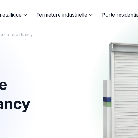
métallique
Fermeture industrielle
Porte résidentie
rte garage drancy
e
rancy