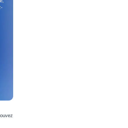
e,
z-
pouvez