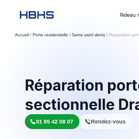
Rideau 
Accueil
porte residentielle
seine saint denis
Reparation po
Réparation port
sectionnelle D
01 85 42 08 07
Rendez-vous