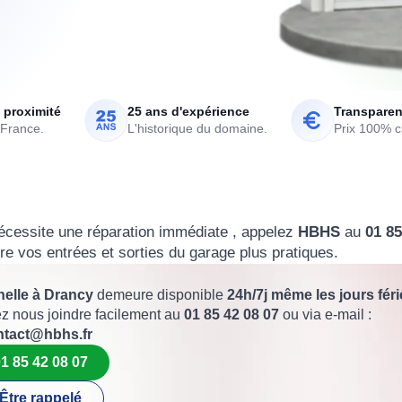
 proximité
25 ans d'expérience
Transparen
 France.
L'historique du domaine.
Prix 100% cl
cessite une réparation immédiate , appelez
HBHS
au
01 85
re vos entrées et sorties du garage plus pratiques.
nelle à Drancy
demeure disponible
24h/7j même les jours féri
z nous joindre facilement au
01 85 42 08 07
ou via e-mail :
ntact@hbhs.fr
1 85 42 08 07
Être rappelé