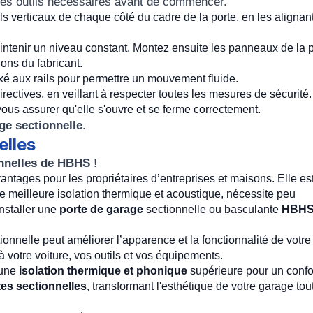
 les outils nécessaires avant de commencer.
ls verticaux de chaque côté du cadre de la porte, en les alignan
aintenir un niveau constant. Montez ensuite les panneaux de la 
ions du fabricant.
é aux rails pour permettre un mouvement fluide.
rectives, en veillant à respecter toutes les mesures de sécurité.
vous assurer qu'elle s'ouvre et se ferme correctement.
ge sectionnelle
.
elles
nnelles de HBHS !
tages pour les propriétaires d’entreprises et maisons. Elle est
 une meilleure isolation thermique et acoustique, nécessite peu
installer une
porte de garage
sectionnelle ou basculante
HBH
nnelle peut améliorer l’apparence et la fonctionnalité de votre
à votre voiture, vos outils et vos équipements.
 une
isolation thermique
et phonique
supérieure pour un confo
tes sectionnelles
, transformant l'esthétique de votre garage tou