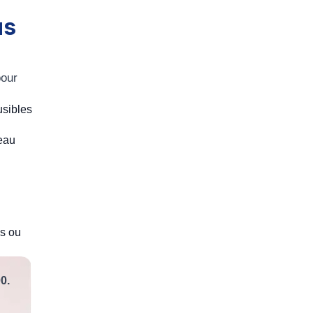
us
pour
usibles
veau
és ou
00
.