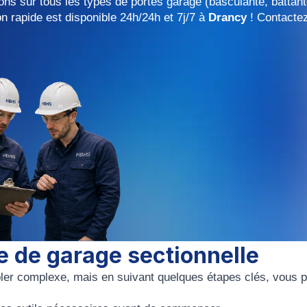
ons sur tous les types de portes garage (basculante, battant
on rapide est disponible 24h/24h et 7j/7 à
Drancy
! Contacte
 de garage sectionnelle
er complexe, mais en suivant quelques étapes clés, vous 