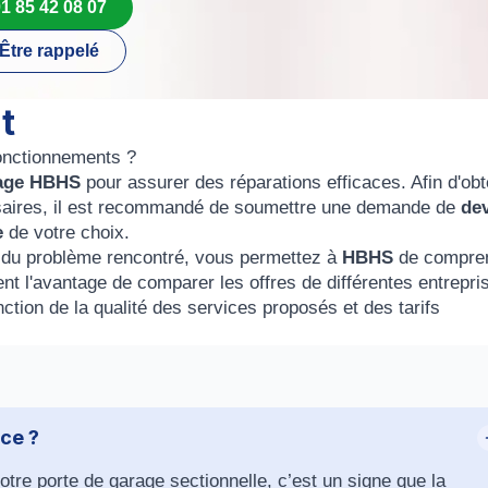
1 85 42 08 07
Être rappelé
t
onctionnements ?
nage HBHS
pour assurer des réparations efficaces. Afin d'obt
ssaires, il est recommandé de soumettre une demande de
de
e
de votre choix.
re du problème rencontré, vous permettez à
HBHS
de compre
nt l'avantage de comparer les offres de différentes entrepri
ction de la qualité des services proposés et des tarifs
nce ?
re porte de garage sectionnelle, c’est un signe que la