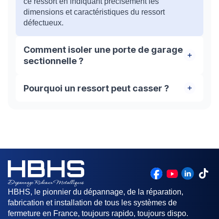
ce ressort en indiquant précisément les
dimensions et caractéristiques du ressort
défectueux.
Comment isoler une porte de garage
sectionnelle ?
Facile à mettre en place, le kit d'isolation spécial
Pourquoi un ressort peut casser ?
porte de garage sectionnelle est disponible dans
les magasins de bricolage. Pour protéger votre
Le ressort est un élément essentiel au bon
local du froid, cette solution s’avère efficace et
fonctionnement de votre porte garage
pratique.
sectionnelle . La rupture d'un ressort de porte de
garage sectionnelle ou basculantes est souvent
lié à l'usure et au grand nombre d'ouverture.
HBHS, le pionnier du dépannage, de la réparation,
fabrication et installation de tous les systèmes de
fermeture en France, toujours rapido, toujours dispo.