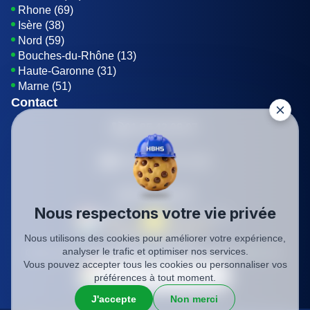
Rhone (69)
Isère (38)
Nord (59)
Bouches-du-Rhône (13)
Haute-Garonne (31)
Marne (51)
Contact
01 85 42 08 07
Envoyer un E-mail
Être rappelé
Nous respectons votre vie privée
Nous utilisons des cookies pour améliorer votre expérience,
SIREN: 819116823
analyser le trafic et optimiser nos services.
Charte qualité
Mentions légales
Politique de confidentialité
CGV
Vous pouvez accepter tous les cookies ou personnaliser vos
préférences à tout moment.
J'accepte
Non merci