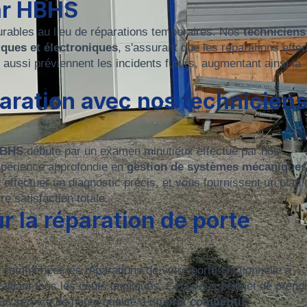
par HBHS
 durables au lieu de réparations temporaires. Nos
techniciens
ques et électroniques
, s'assurant que les réparations effe
ussi préviennent les incidents futurs, augmentant ainsi la
paration avec nos technicien
BHS
débute par un examen minutieux effectué par nos
 expérience approfondie en
gestion de systèmes mécaniques
ur effectuer un diagnostic précis, et vous fournissent un plan 
re satisfaction totale.
ur la réparation de porte
t
e commencer les réparations de votre porte sectionnelle à
taillant tous les coûts impliqués. Cela vous permet de prend
 un service de haute qualité à un
prix compétitif.