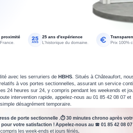
 proximité
25 ans d'expérience
Transparen
 France.
L'historique du domaine.
Prix 100% cl
lité avec les serruriers de
HBHS
. Situés à Châteaufort, nou
elatifs à vos portes sectionnelles, assurant un service cont
les 24 heures sur 24, y compris pendant les weekends et jo
toute intervention rapide, appelez-nous au 01 85 42 08 07 et
simple désagrément temporaire.
ess de porte sectionnelle .⏱️ 30 minutes chrono après votr
lés pour votre satisfaction ! Appelez-nous au
🕿
01 85 42 08 07 
y compris les week-ends et jours fériés
.