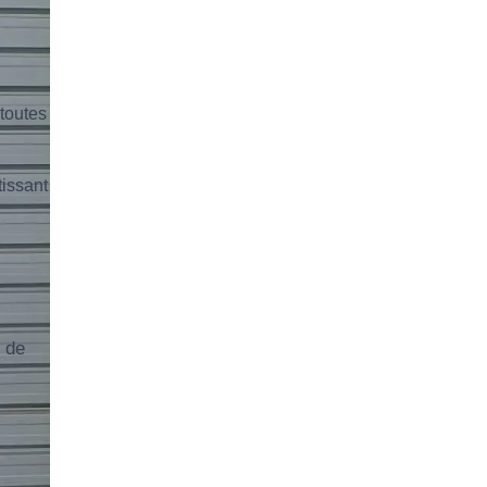
toutes
tissant
 de