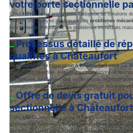
votre porte sectionnelle 
Chez
HBHS
, nous privilégions l'adoption de solutions
mènent une analyse rigoureuse des
problèmes mécani
non seulement résolvent les problèmes immédiats mais a
fiabilité de votre installation.
Processus détaillé de ré
qualifiés à Châteaufort
Le
processus de réparation à Châteaufort
initié par
H
techniciens qualifiés. Avec leurs certifications et leur
complexes
, ils utilisent des technologies de pointe po
réparation détaillé, vous tenant informés et assurant vot
Offre de devis gratuit po
sectionnelle à Châteaufor
Chez
HBHS
, nous valorisons la transparence. Avant d
Châteaufort, nous vous proposons un
devis gratuit
, dé
décision éclairée, sans surprises financières, assurant