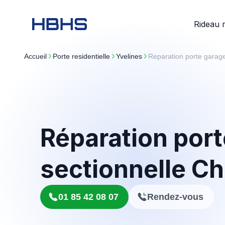
Rideau 
Accueil
porte residentielle
yvelines
Reparation porte garag
Réparation port
sectionnelle Ch
01 85 42 08 07
Rendez-vous