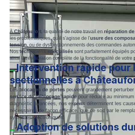
À
Châteaufort
, la qualité de notre travail en
réparation de
les problématiques, qu'il s'agisse de l'
usure des composa
tension
, ou de dysfonctionnements des commandes autom
Nos
techniciens spécialisés
sont parfaitement équipés p
ainsi la restauration complète de la fonctionnalité de votre
Intervention rapide pour
sectionnelles à Châteaufo
Les
blocages de portes
peuvent grandement perturber 
service de déblocage rapide
pour réduire au minimum l
diagnostic avancées, nos experts déterminent les cause
nécessaires de façon efficace, que ce soit par le remp
systèmes électroniques.
Adoption de solutions du