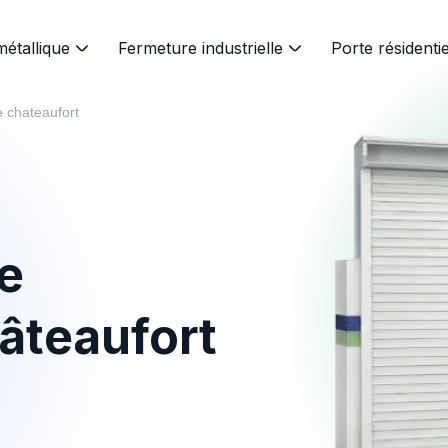
métallique
Fermeture industrielle
Porte résidentie
e chateaufort
e
âteaufort