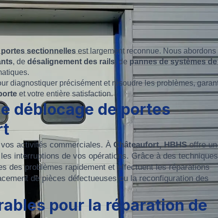
 portes sectionnelles
est largement reconnue. Nous abordons 
nts
, de
désalignement des rails
, de
pannes de systèmes de
atiques.
our diagnostiquer précisément et résoudre les problèmes, garan
porte
et votre entière satisfaction.
 le déblocage de portes
rt
vos activités commerciales. À
Châteaufort, HBHS
offre un
es interruptions de vos opérations. Grâce à des techniques
s des problèmes rapidement et effectuent les réparations
lacement de pièces défectueuses ou la reconfiguration des
rables pour la réparation de