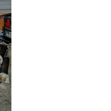
ctuées
s
de
re une