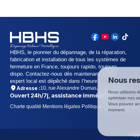
contrôle d'accès avancés. Maintenir les équipement
assurer leur efficacité.
HBHS, le pionnier du dépannage, de la réparation,
fabrication et installation de tous les systèmes de
fermeture en France, toujours rapido, toujours
dispo. Contactez-nous dès maintenant, votre
Nous res
expert local est dépêché dans l’heure !
Adresse :
10, rue Alexandre Dumas, 75011 Paris
Nous utilisons d
Ouvert
24h/7j
, assistance immédiate !
optimiser nos se
Vous pouvez acc
Charte qualité
Mentions légales
Politique de confidentialit
moment.
Copyr