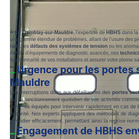
À
Le Tremblay-sur-Mauldre
, l'expertise de
HBHS
dans la
une gamme étendue de problèmes, allant de l'usure des pi
rails
, les
défauts des systèmes de tension
ou les anoma
Armés d'équipements de diagnostic avancés, nos
technic
fonctionnalité de vos installations et assurer votre pleine sa
Urgence pour les portes 
Mauldre
Les interruptions dues aux défaillances des
portes sect
sur le fonctionnement quotidien de vos activités commer
sommes équipés pour intervenir rapidement en cas de b
sécurité. Nos experts appliquent des méthodes de diagno
remédier efficacement, permettant ainsi la reprise norma
Engagement de HBHS enve