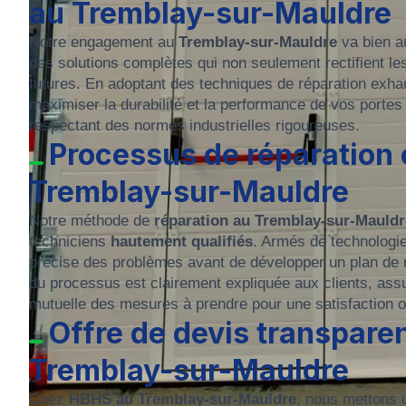
au Tremblay-sur-Mauldre
Notre engagement au
Tremblay-sur-Mauldre
va bien a
des solutions complètes qui non seulement rectifient l
futures. En adoptant des techniques de réparation exha
maximiser la durabilité et la performance de vos portes 
respectant des normes industrielles rigoureuses.
Processus de réparation 
Tremblay-sur-Mauldre
Notre méthode de
réparation au Tremblay-sur-Mauld
techniciens
hautement qualifiés
. Armés de technologi
précise des problèmes avant de développer un plan de r
du processus est clairement expliquée aux clients, ass
mutuelle des mesures à prendre pour une satisfaction o
Offre de devis transparen
Tremblay-sur-Mauldre
Chez
HBHS au Tremblay-sur-Mauldre
, nous mettons u