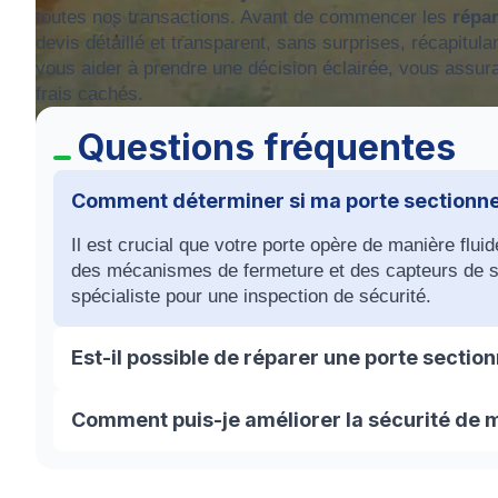
toutes nos transactions. Avant de commencer les
répar
devis détaillé et transparent, sans surprises, récapitula
vous aider à prendre une décision éclairée, vous assura
frais cachés.
Questions fréquentes
Comment déterminer si ma porte sectionnel
Il est crucial que votre porte opère de manière flui
des mécanismes de fermeture et des capteurs de séc
spécialiste pour une inspection de sécurité.
Est-il possible de réparer une porte sect
Oui, il est tout à fait possible de restaurer une p
Comment puis-je améliorer la sécurité de m
météorologiques adverses. Nos techniciens peuvent
et vérifier le bon état de tous les composants.
Renforcer la sécurité peut inclure l'installation d