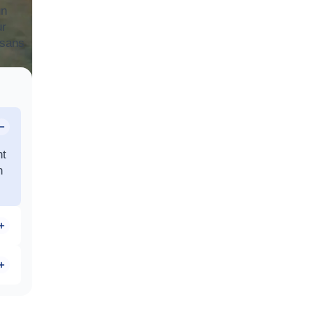
un
ur
 sans
nt
n
te
de