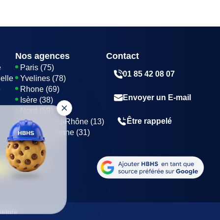
Nos agences
Contact
e
Paris (75)
01 85 42 08 07
elle
Yvelines (78)
e
Rhone (69)
Envoyer un E-mail
Isère (38)
Nord (59)
Être rappelé
Bouches-du-Rhône (13)
Haute-Garonne (31)
Marne (51)
meture