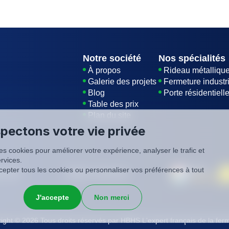
s de sécurité en bon état est également essentiel pour
Notre société
Nos spécialités
À propos
Rideau métalliqu
Galerie des projets
Fermeture industri
Blog
Porte résidentiell
Table des prix
Plan du site
pectons votre vie privée
es cookies pour améliorer votre expérience, analyser le trafic et
rvices.
epter tous les cookies ou personnaliser vos préférences à tout
é
CGV
SIREN: 819116823
J'accepte
Non merci
ight © 2026 Tous droits réservés par HBHS L'expert français de la fer