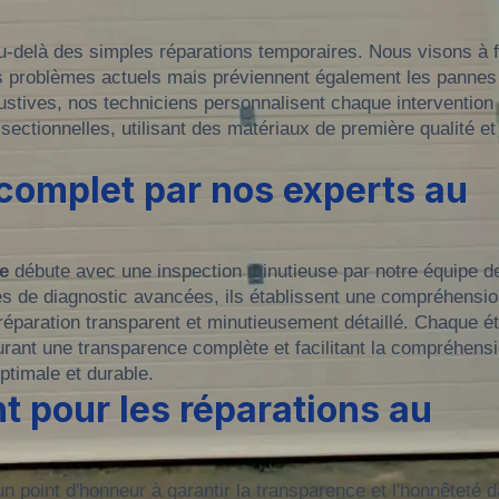
u-delà des simples réparations temporaires. Nous visons à f
es problèmes actuels mais préviennent également les pannes
ustives, nos techniciens personnalisent chaque intervention
sectionnelles, utilisant des matériaux de première qualité et
complet par nos experts au
re
débute avec une inspection minutieuse par notre équipe d
es de diagnostic avancées, ils établissent une compréhensi
éparation transparent et minutieusement détaillé. Chaque é
urant une transparence complète et facilitant la compréhens
ptimale et durable.
t pour les réparations au
n point d'honneur à garantir la transparence et l'honnêteté 