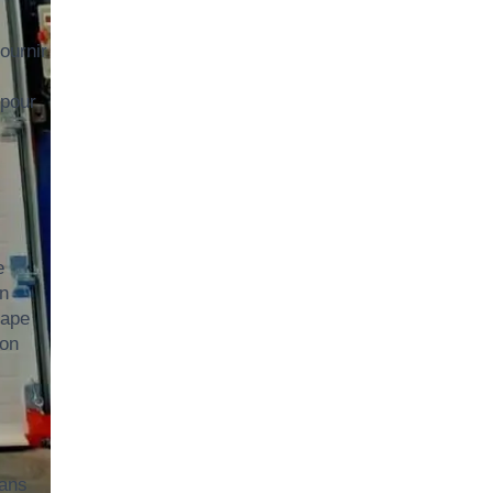
ournir
 pour
e
on
tape
ion
dans