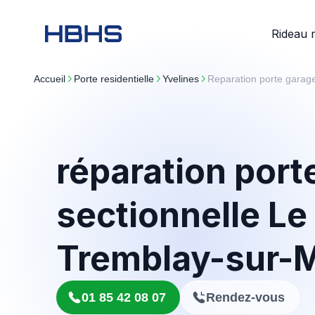
Rideau 
Accueil
porte residentielle
yvelines
Reparation porte garag
réparation port
sectionnelle Le
Tremblay-sur-
01 85 42 08 07
Rendez-vous