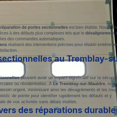
réparation de portes sectionnelles
est bien établie. Nous gé
èces à des défauts plus complexes tels que le
désalignement 
lies des commandes automatiques.
iens
réalisent des interventions précises pour rétablir entièremen
tisfaction.
sectionnelles au Tremblay-su
ionnelles
peuvent avoir un impact significatif sur la sécurit
ciales ou résidentielles. À
Le Tremblay-sur-Mauldre
, nous
esoin urgent, minimisant ainsi les désagréments et les risq
stic de pointe pour identifier rapidement les défauts et y
le de vos activités sans délais inutiles.
rs des réparations durable