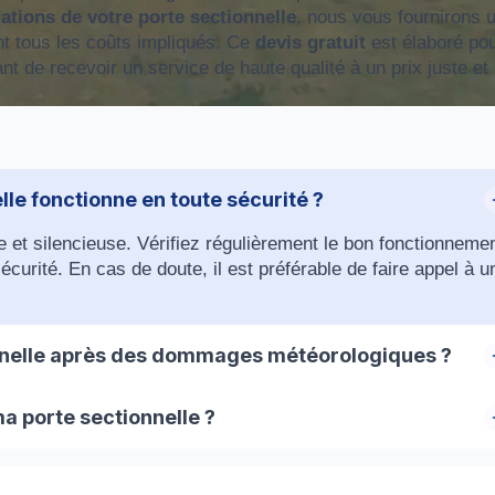
ations de votre porte sectionnelle
, nous vous fournirons 
nt tous les coûts impliqués. Ce
devis gratuit
est élaboré po
nt de recevoir un service de haute qualité à un prix juste et
le fonctionne en toute sécurité ?
de et silencieuse. Vérifiez régulièrement le bon fonctionneme
urité. En cas de doute, il est préférable de faire appel à u
ionnelle après des dommages météorologiques ?
orte sectionnelle endommagée par des conditions
a porte sectionnelle ?
 effectuer les remplacements nécessaires, réaligner la por
e verrous additionnels, de systèmes d'alarme, ou de systèmes 