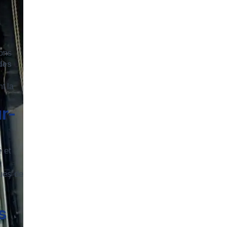
rons
des
t la
r-
é et
ues de
s