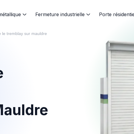
métallique
Fermeture industrielle
Porte résidentie
e le tremblay sur mauldre
e
Mauldre