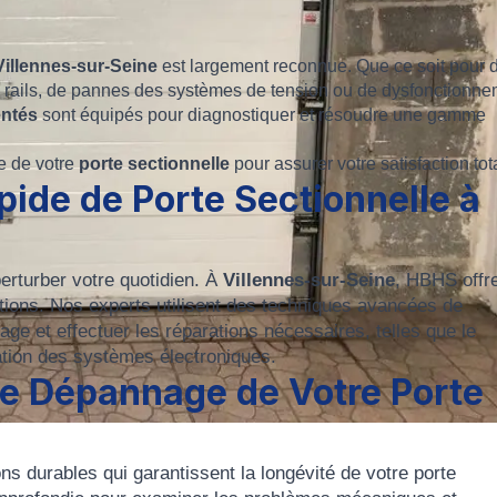
 Villennes-sur-Seine
est largement reconnue. Que ce soit pour 
rails, de pannes des systèmes de tension ou de dysfonctionn
entés
sont équipés pour diagnostiquer et résoudre une gamme
e de votre
porte sectionnelle
pour assurer votre satisfaction tot
ide de Porte Sectionnelle à
rturber votre quotidien. À
Villennes-sur-Seine
, HBHS offr
ptions. Nos experts utilisent des techniques avancées de
age et effectuer les réparations nécessaires, telles que le
tion des systèmes électroniques.
le Dépannage de Votre Porte
ns durables qui garantissent la longévité de votre porte