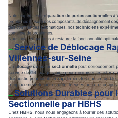
Notre expertise en
réparation de portes sectionnelles à
problèmes d'usure des composants, de désalignement des 
des commandes automatiques, nos
techniciens expérim
complète de problèmes.
Nous nous engageons à restaurer la fonctionnalité optimal
Service de Déblocage Rap
Villennes-sur-Seine
Un
blocage de porte sectionnelle
peut sérieusement pe
service de déblocage rapide pour minimiser les interru
diagnostic pour identifier rapidement les causes du bloc
remplacement de pièces défectueuses ou la reconfigura
Solutions Durables pour 
Sectionnelle par HBHS
Chez
HBHS
, nous nous engageons à fournir des solutio