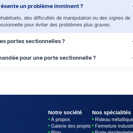
résente un problème imminent ?
habituels, des difficultés de manipulation ou des signes de
essionnelle pour éviter des problèmes plus graves.
es portes sectionnelles ?
retien pour assurer le bon fonctionnement continu de votre
andée pour une porte sectionnelle ?
re porte en parfait état de fonctionnement. Cela inclut la
 des rails, et la vérification des dispositifs de sécurité.
Notre société
Nos spécialités
À propos
Rideau métalliqu
Galerie des projets
Fermeture industri
Blog
Porte résidentiell