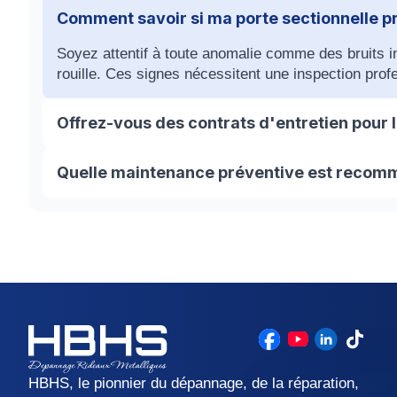
Comment savoir si ma porte sectionnelle p
Soyez attentif à toute anomalie comme des bruits in
rouille. Ces signes nécessitent une inspection prof
Offrez-vous des contrats d'entretien pour l
Oui, chez HBHS, nous proposons des contrats d'ent
Quelle maintenance préventive est recomm
porte sectionnelle et prévenir les pannes futures.
Un entretien annuel est conseillé pour maintenir vot
lubrification des composants mobiles, le réajustement
HBHS, le pionnier du dépannage, de la réparation,