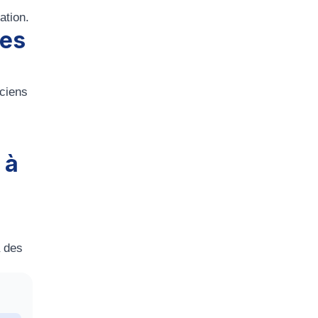
ation.
des
ciens
 à
à des