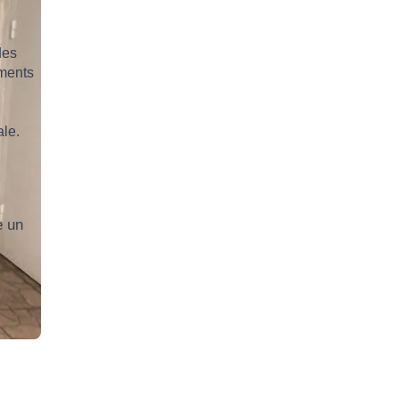
des
ements
ale.
e un