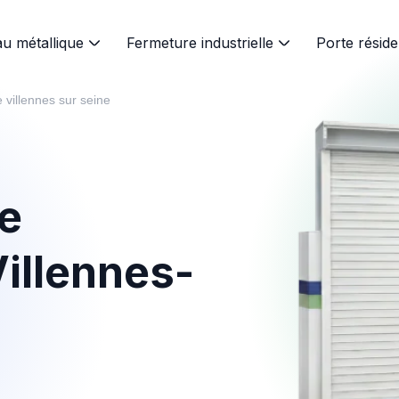
au métallique
Fermeture industrielle
Porte réside
 villennes sur seine
te
Villennes-