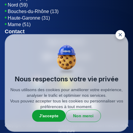
Nord (59)
Bouches-du-Rhône (13)
Haute-Garonne (31)
Marne (51)
Contact
01 85 42 08 07
Envoyer un E-mail
Être rappelé
Nous respectons votre vie privée
Nous utilisons des cookies pour améliorer votre expérience,
SIREN: 819116823
analyser le trafic et optimiser nos services.
Charte qualité
Mentions légales
Politique de confidentialité
CGV
Vous pouvez accepter tous les cookies ou personnaliser vos
préférences à tout moment.
J'accepte
Non merci
Copyright © 2026 Tous droits réservés par HBHS L'expert français de la
fermeture