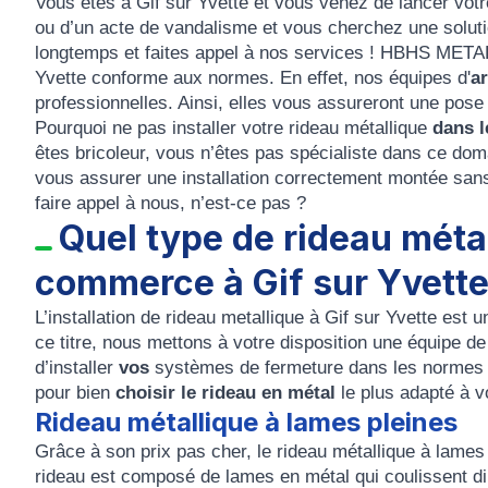
Vous êtes à
Gif sur Yvette
et vous venez de lancer votr
ou d’un acte de vandalisme et vous cherchez une solut
longtemps et faites appel à nos services !
HBHS META
Yvette
conforme aux normes. En effet, nos équipes d'
ar
professionnelles. Ainsi, elles vous assureront une pose 
Pourquoi ne pas
installer votre rideau métallique
dans l
êtes bricoleur, vous n’êtes pas spécialiste dans ce dom
vous assurer une
installation
correctement montée sans 
faire appel à nous, n’est-ce pas ?
Quel type de rideau métal
commerce à Gif sur Yvette
L’
installation de rideau metallique à Gif sur Yvette
est un
ce titre, nous mettons à votre disposition une équipe d
d’
installer
vos
systèmes de fermeture
dans les normes 
pour bien
choisir le rideau en métal
le plus adapté à v
Rideau métallique à lames pleines
Grâce à son prix pas cher, le
rideau métallique à lames
rideau est composé de
lames en métal
qui coulissent d