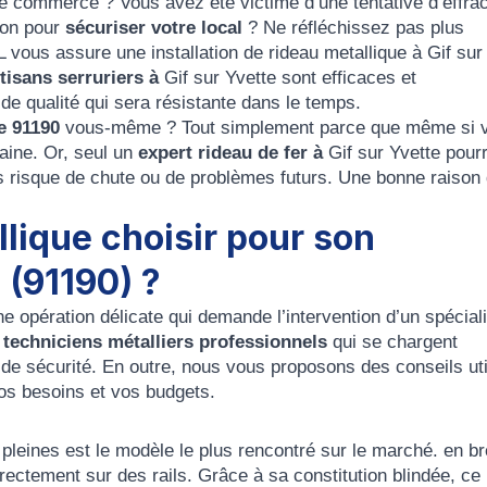
e commerce ? Vous avez été victime d’une tentative d’effrac
ion pour
sécuriser votre local
? Ne réfléchissez pas plus
L
vous assure une
installation de rideau metallique à Gif sur
tisans serruriers à
Gif sur Yvette sont efficaces et
de qualité qui sera résistante dans le temps.
e 91190
vous-même ? Tout simplement parce que même si 
aine. Or, seul un
expert rideau de fer à
Gif sur Yvette pour
risque de chute ou de problèmes futurs. Une bonne raison
lique choisir pour son
 (91190) ?
e opération délicate qui demande l’intervention d’un spéciali
e
techniciens métalliers professionnels
qui se chargent
de sécurité. En outre, nous vous proposons des conseils uti
os besoins et vos budgets.
 pleines
est le modèle le plus rencontré sur le marché. en br
irectement sur des rails. Grâce à sa
constitution blindée
, ce