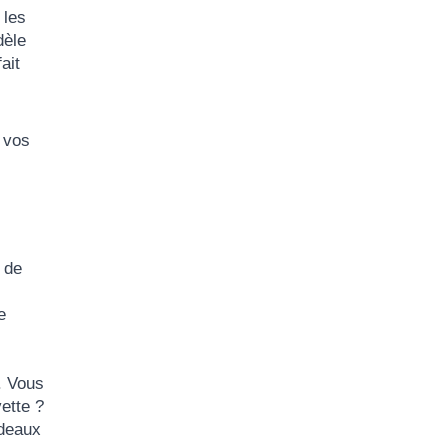
 les
dèle
ait
e vos
 de
e
. Vous
ette
?
ideaux