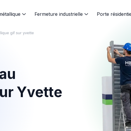
métallique
Fermeture industrielle
Porte résidentie
lique gif sur yvette
eau
sur Yvette