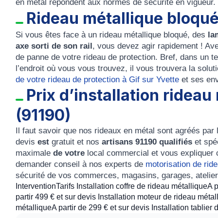
en métal
répondent aux normes de sécurité en vigueur. 
Rideau métallique bloqu
Si vous êtes face à un
rideau métallique bloqué
, des
la
axe sorti de son rail
, vous devez agir rapidement ! Av
de
panne
de votre
rideau de protection
. Bref, dans un t
l’endroit où vous vous trouvez, il vous trouvera la sol
de votre rideau de protection à Gif sur Yvette
et ses env
Prix d’installation rideau
(91190)
Il faut savoir que nos
rideaux en métal
sont
agréés par 
devis
est
gratuit
et nos
artisans 91190 qualifiés
et spéc
maximale
de votre
local commercial
et vous expliquer 
demander conseil à nos experts de
motorisation de ride
sécurité de vos commerces, magasins, garages, ateliers
InterventionTarifs Installation coffre de rideau métalliqueA 
partir 499 € et sur devis Installation moteur de rideau métal
métalliqueA partir de 299 € et sur devis Installation tablier