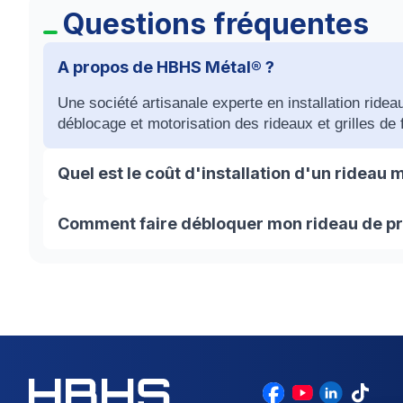
Questions fréquentes
A propos de HBHS Métal® ?
Une société artisanale experte en installation ridea
déblocage et motorisation des rideaux et grilles de f
Quel est le coût d'installation d'un rideau m
Comme pour tous les travaux de rideaux en métal, il 
Comment faire débloquer mon rideau de prot
final de votre facture. Pour cela demandez un devis
85 42 08 07 ou bien profitez de nos devis en ligne.
Si vous vous trouvez face à votre rideau de fer blo
HBHS à Gif sur Yvette (91190) est là pour vous aid
rideaux de protection. Donc, nous mettons à votre 
assurer un service de qualité avec des tarifs très c