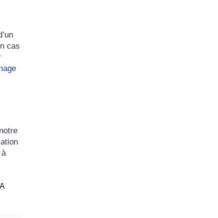
d’un
en cas
r
nage
notre
ation
 à
tA