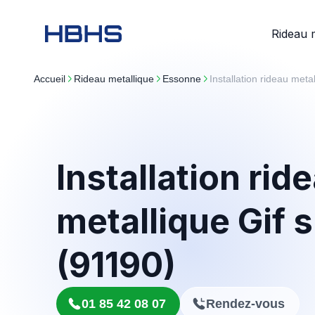
Rideau 
Accueil
rideau metallique
essonne
Installation rideau metal
Installation rid
metallique Gif 
(91190)
01 85 42 08 07
Rendez-vous