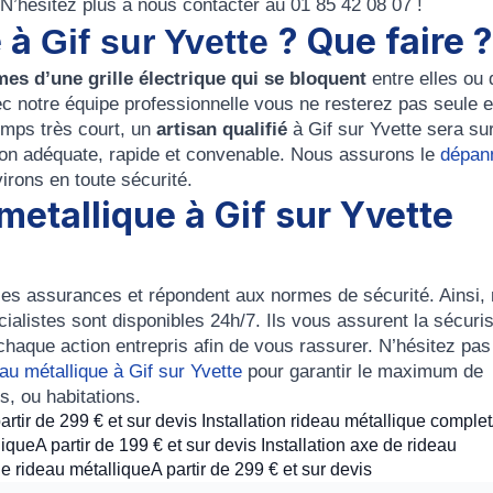
N’hésitez plus à nous contacter au 01 85 42 08 07 !
é à
? Que faire ?
Gif sur Yvette
mes d’une grille électrique qui se bloquent
entre elles ou 
ec notre équipe professionnelle vous ne resterez pas seule 
emps très court, un
artisan qualifié
à Gif sur Yvette sera su
ution adéquate, rapide et convenable. Nous assurons le
dépan
irons en toute sécurité.
 metallique à Gif sur Yvette
les assurances
et répondent aux normes de sécurité. Ainsi, 
ialistes sont disponibles 24h/7. Ils vous assurent la
sécuris
chaque action entrepris afin de vous rassurer. N’hésitez pas
au métallique à Gif sur Yvette
pour garantir le maximum de
, ou habitations.
partir de 299 € et sur devis Installation rideau métallique comple
liqueA partir de 199 € et sur devis Installation axe de rideau
 de rideau métalliqueA partir de 299 € et sur devis