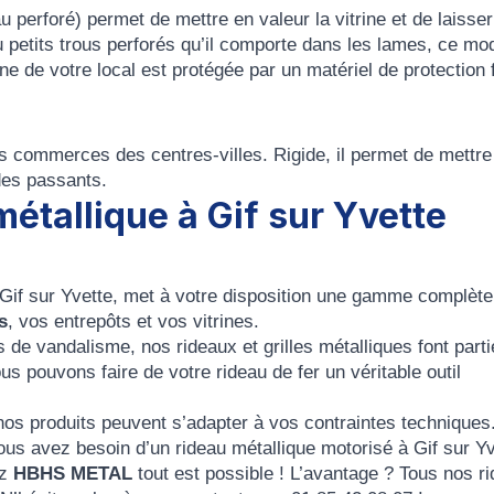
au perforé)
permet de mettre en valeur la
vitrine
et de laisser
au
petits trous perforés
qu’il comporte dans les lames, ce mo
ine de votre local
est protégée par un matériel de protection f
es commerces des centres-villes. Rigide, il permet de mettr
 des passants.
étallique à Gif sur Yvette
Gif sur Yvette
, met à votre disposition une gamme complète
s
, vos entrepôts et vos vitrines.
tes de vandalisme, nos
rideaux et grilles métalliques
font parti
us pouvons faire de votre rideau de fer un véritable outil
 nos produits peuvent s’adapter à vos contraintes techniques
vous avez besoin d’un
rideau métallique motorisé à Gif sur Yv
ez
HBHS METAL
tout est possible ! L’avantage ? Tous nos
r