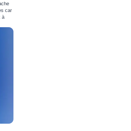
cache
es car
t à