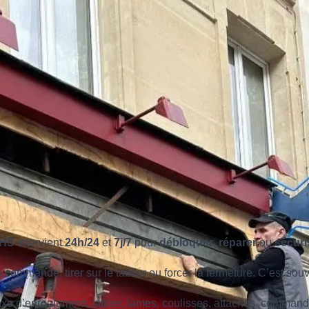
HS
intervient
24h/24
et
7j/7
pour
débloquer
,
réparer
ou
sécuri
a commande, tirer sur le tablier ou forcer la fermeture. C’est sou
: axe d’enroulement, tablier, lames, coulisses, attaches, command