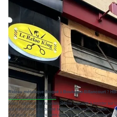
Rideau métallique bloqué
à
Boulogne-Billancourt
?
HB
votre fermeture métallique.
Dans l’urgence, le mauvais réflexe consiste à insister sur l
qui transforme une panne simple en réparation lourde.
Sur place, nos techniciens contrôlent les points critiques 