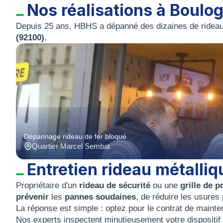
Nos réalisations à Boulo
Depuis 25 ans, HBHS a dépanné des dizaines de rideau
(92100)
.
Dépannage rideau de fer bloqué
Quartier Marcel Sembat
Entretien rideau métalliq
Propriétaire d'un
rideau de sécurité
ou une
grille de p
prévenir
les
pannes soudaines
, de réduire les usures
La réponse est simple : optez pour le contrat de maint
Nos experts inspectent minutieusement votre dispositif