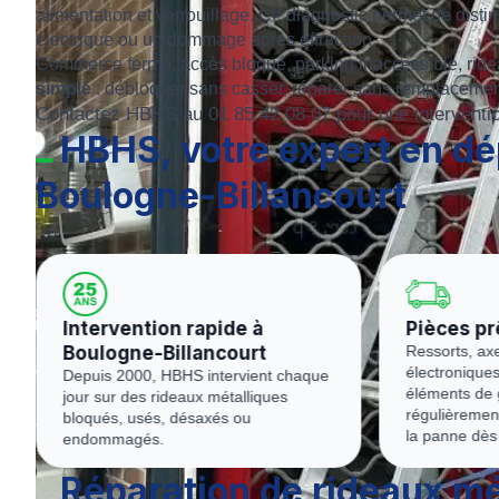
alimentation et verrouillage. Ce diagnostic permet de dist
électrique ou un dommage après effraction.
Commerce fermé, accès bloqué, parking inaccessible, ride
simple
: débloquer sans casser, réparer sans remplacement 
Contactez HBHS au 01 85 42 08 07 pour une interventio
HBHS, votre expert en dé
Boulogne-Billancourt
Pièces prêtes à poser
Panne c
Ressorts, axes, moteurs, cartes
Le problème
électroniques, télécommandes et
réparation
éléments de guidage sont
pièce.
régulièrement disponibles pour traiter
la panne dès le premier passage.
Réparation de rideaux mé