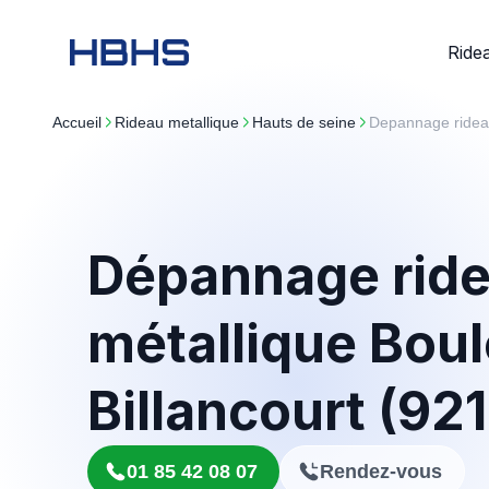
Ride
Accueil
rideau metallique
hauts de seine
Depannage ridea
Dépannage rid
métallique Bou
Billancourt (92
01 85 42 08 07
Rendez-vous