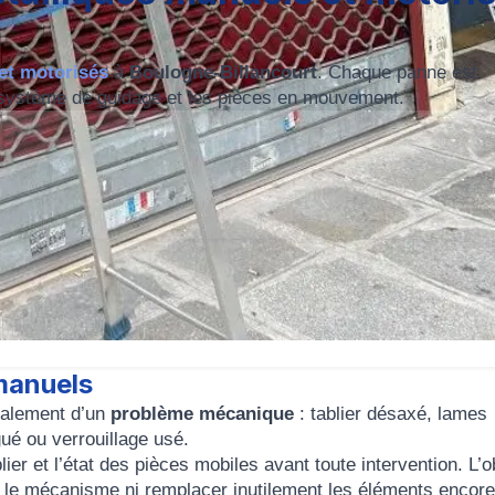
et motorisés
à
Boulogne-Billancourt
. Chaque panne est
, le système de guidage et les pièces en mouvement.
manuels
ralement d’un
problème mécanique
: tablier désaxé, lames
ué ou verrouillage usé.
lier et l’état des pièces mobiles avant toute intervention. L’ob
r le mécanisme ni remplacer inutilement les éléments encore