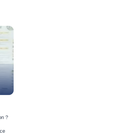
ion ?
oce