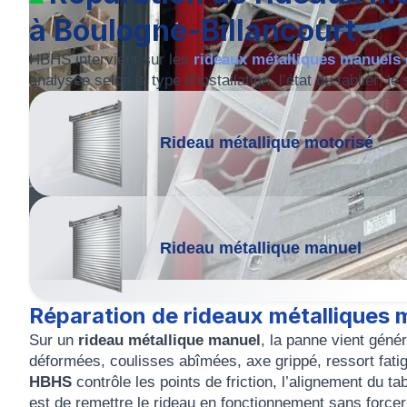
à Boulogne-Billancourt
HBHS intervient sur les
rideaux métalliques manuels 
analysée selon le type d’installation, l’état du tablier
Rideau métallique motorisé
Rideau métallique manuel
Réparation de rideaux métalliques 
Sur un
rideau métallique manuel
, la panne vient géné
déformées, coulisses abîmées, axe grippé, ressort fatig
HBHS
contrôle les points de friction, l’alignement du tab
est de remettre le rideau en fonctionnement sans force