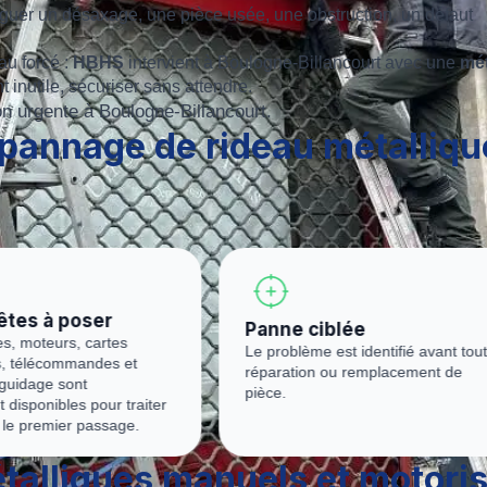
inguer un désaxage, une pièce usée, une obstruction, un défaut
au forcé :
HBHS
intervient à Boulogne-Billancourt avec une
mé
inutile, sécuriser sans attendre.
n urgente à Boulogne-Billancourt.
pannage de rideau métalliqu
iblée
Proximité terrain
 est identifié avant toute
HBHS se déplace à Boulogne-
 ou remplacement de
Billancourt 24h/24 et 7j/7, week-e
jours fériés compris.
talliques manuels et motori