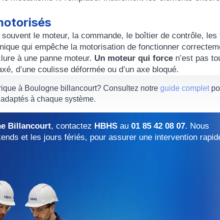
motorisés
 souvent le moteur, la commande, le boîtier de contrôle, les 
anique qui empêche la motorisation de fonctionner correctem
clure à une panne moteur.
Un moteur qui force
n’est pas to
saxé, d’une coulisse déformée ou d’un axe bloqué.
rique à Boulogne billancourt? Consultez notre
guide complet
po
s adaptés à chaque système.
e Billancourt
, contactez
HBHS
au
01 85 42 08 07
. Nous
ends et les jours fériés, pour assurer une intervention rapid