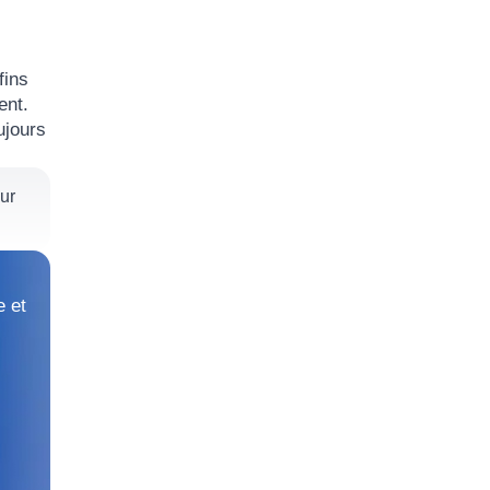
fins
ent.
ujours
ur
e et