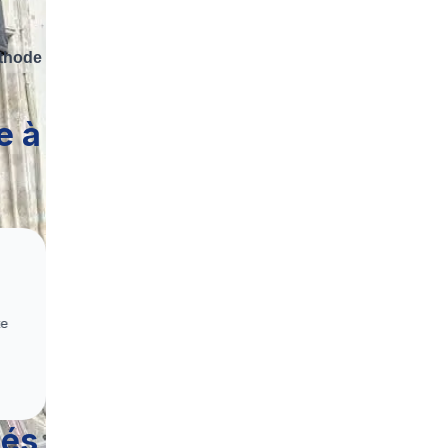
thode
e à
nd et
sés