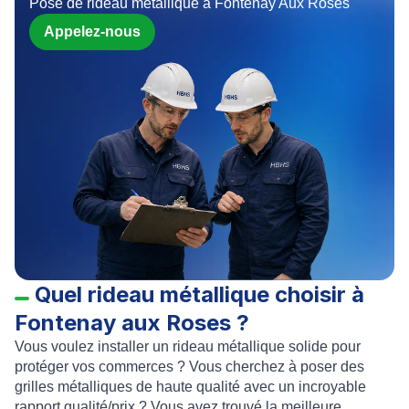
Pose de rideau metallique à Fontenay Aux Roses
Appelez-nous
Quel rideau métallique choisir à
Fontenay aux Roses ?
Vous voulez
installer un rideau métallique
solide pour
protéger vos commerces ? Vous cherchez à
poser des
grilles métalliques
de haute qualité avec un incroyable
rapport qualité/prix ? Vous avez trouvé la meilleure