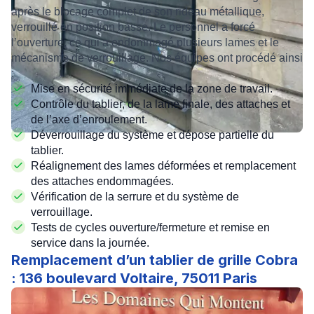
après le blocage complet de son rideau métallique,
verrouillé en position basse. Le personnel a forcé
l’ouverture, ce qui a endommagé plusieurs lames et le
mécanisme de verrouillage. Nos équipes ont procédé ainsi
:
Mise en sécurité immédiate de la zone de travail.
Contrôle du tablier, de la lame finale, des attaches et
de l’axe d’enroulement.
Déverrouillage du système et dépose partielle du
tablier.
Réalignement des lames déformées et remplacement
des attaches endommagées.
Vérification de la serrure et du système de
verrouillage.
Tests de cycles ouverture/fermeture et remise en
service dans la journée.
Remplacement d’un tablier de grille Cobra
: 136 boulevard Voltaire, 75011 Paris