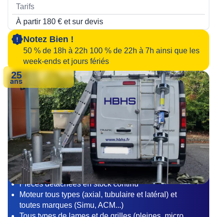
À partir 180 € et sur devis
Notez Bien !
50 % de 18h à 22h 100 % de 22h à 7h ainsi que les
week-ends et jours fériés
25
ans
Matériel pro et certifié
Pièces détachées en stock continu
Moteur tous types (axial, tubulaire et latéral) et
toutes marques (Simu, ACM...)
Tous types de lames et de grilles (pleines, micro