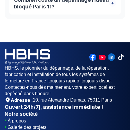
perforés, transparents polycarbonate, grilles
bloqué Paris 11?
bijoutier. Manuels ou motorisés.
À partir 149€ . Devis gratuit inclus diagnostic.
Pièces détachées supplémentaires facturées
réellement. Transparence totale. Pas surcharge
caché
HBHS, le pionnier du dépannage, de la réparation,
fabrication et installation de tous les systèmes de
fermeture en France, toujours rapido, toujours dispo.
Contactez-nous dès maintenant, votre expert local est
dépêché dans l’heure !
Adresse :
10, rue Alexandre Dumas, 75011 Paris
Ouvert
24h/7j
, assistance immédiate !
Notre société
À propos
Galerie des projets