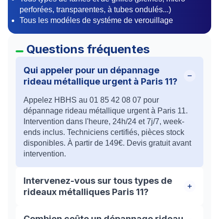
perforées, transparentes, à tubes ondulés...)
Tous les modéles de systéme de verouillage
Questions fréquentes
Qui appeler pour un dépannage
rideau métallique urgent à Paris 11?
Appelez HBHS au 01 85 42 08 07 pour
dépannage rideau métallique urgent à Paris 11.
Intervention dans l'heure, 24h/24 et 7j/7, week-
ends inclus. Techniciens certifiés, pièces stock
disponibles. À partir de 149€. Devis gratuit avant
intervention.
Intervenez-vous sur tous types de
rideaux métalliques Paris 11?
Oui, tous types. Rideaux à lames pleines, micro-
Combien coûte un dépannage rideau