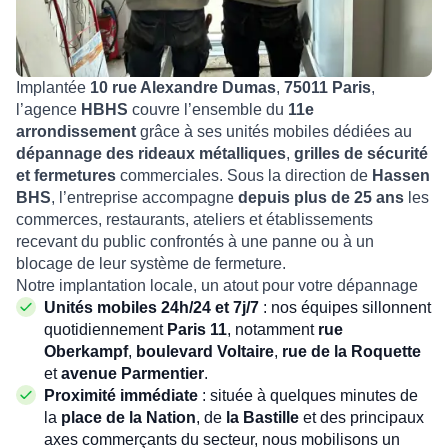
Implantée
10 rue Alexandre Dumas
,
75011 Paris
,
l’agence
HBHS
couvre l’ensemble du
11e
arrondissement
grâce à ses unités mobiles dédiées au
dépannage des rideaux métalliques
,
grilles de sécurité
et fermetures
commerciales. Sous la direction de
Hassen
BHS
, l’entreprise accompagne
depuis plus de 25 ans
les
commerces, restaurants, ateliers et établissements
recevant du public confrontés à une panne ou à un
blocage de leur système de fermeture.
Notre implantation locale, un atout pour votre dépannage
Unités mobiles 24h/24 et 7j/7
: nos équipes sillonnent
quotidiennement
Paris 11
, notamment
rue
Oberkampf
,
boulevard Voltaire
,
rue de la Roquette
et
avenue Parmentier
.
Proximité immédiate
: située à quelques minutes de
la
place de la Nation
, de
la Bastille
et des principaux
axes commerçants du secteur, nous mobilisons un