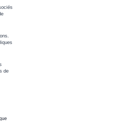
sociés
de
ons.
liques
s
s de
ique