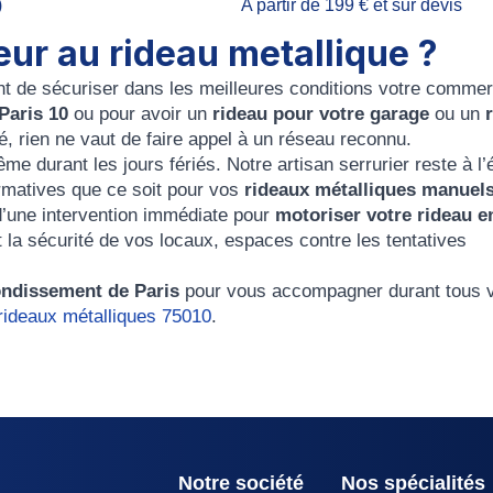
)
A partir de 199 € et sur devis
ur au rideau metallique ?
ant de sécuriser dans les meilleures conditions votre comme
Paris 10
ou pour avoir un
rideau pour votre garage
ou un
r
, rien ne vaut de faire appel à un réseau reconnu.
ême durant les
jours fériés
. Notre artisan serrurier reste à l
ormatives que ce soit pour vos
rideaux métalliques manuel
r d’une intervention immédiate pour
motoriser votre rideau e
 la sécurité de vos locaux, espaces contre les tentatives
ndissement de Paris
pour vous accompagner durant tous 
ideaux métalliques 75010
.
Notre société
Nos spécialités