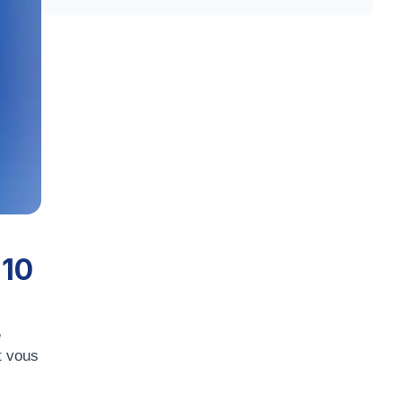
 10
e
t vous