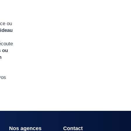
rce ou
ideau
’écoute
s ou
n
vos
Nos agences
Contact