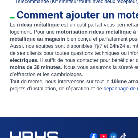
Télécommande (Kit émetteur fourni avec deux récepteur
Comment ajouter un mote
Le
rideau métallique
est un outil parfait vous permett
logement. Pour une
motorisation rideau metallique à 
métallique au magasin
bien conçu et parfaitement posé
Aussi, nos équipes sont disponibles
7j/7
et
24h/24
et m
de ses clients pour toutes questions techniques ou inf
electriques
. Il suffit de nous contacter pour bénéficie
moins de 30 minutes
. Nous vous assurons la sûreté et
d’effraction et les cambriolages.
Tout de meme, n
ous intervenons sur tout le
10ème arro
projets d’installation, de réparation et de
depannage de r