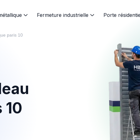
métallique
Fermeture industrielle
Porte résidentie
ique paris 10
deau
s 10