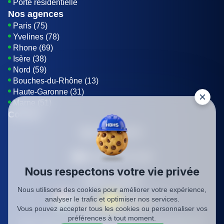
Porte résidentielle
Nos agences
Paris (75)
Yvelines (78)
Rhone (69)
Isère (38)
Nord (59)
Bouches-du-Rhône (13)
Haute-Garonne (31)
Marne (51)
Contact
01 85 42 08 07
Envoyer un E-mail
Nous respectons votre vie privée
Être rappelé
Nous utilisons des cookies pour améliorer votre expérience,
analyser le trafic et optimiser nos services.
Vous pouvez accepter tous les cookies ou personnaliser vos
SIREN: 819116823
préférences à tout moment.
Charte qualité
Mentions légales
Politique de confidentialité
CGV