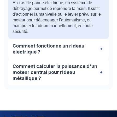
En cas de panne électrique, un système de
débrayage permet de reprendre la main. Il suffit
d’actionner la manivelle ou le levier prévu sur le
moteur pour désengager l’automatisme, et
manipuler le rideau manuellement, en toute
sécurité.
Comment fonctionne un rideau
électrique ?
Le moteur, une fois activé, fait tourner l’axe sur
Comment calculer la puissance d'un
lequel s’enroule le rideau métallique. Ce
moteur central pour rideau
mécanisme motorisé est piloté depuis un boîtier
métallique ?
mural, une télécommande ou une clé de
commande, pour un contrôle fluide, sans effort
Il faut déterminer le couple nécessaire en
physique.
Newton-mètre (Nm). Pour cela, multipliez la
surface totale du tablier (largeur × hauteur) par le
poids moyen des lames (environ 10 à 12 kg/m²).
Ce calcul oriente le choix du moteur adapté.