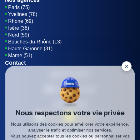
Nos agences
Paris (75)
Yvelines (78)
Rhone (69)
Isère (38)
Nord (59)
Bouches-du-Rhône (13)
Haute-Garonne (31)
Marne (51)
Contact
01 85 42 08 07
Envoyer un E-mail
Être rappelé
Nous respectons votre vie privée
Nous utilisons des cookies pour améliorer votre expérience,
SIREN: 819116823
analyser le trafic et optimiser nos services.
Charte qualité
Mentions légales
Politique de confidentialité
CGV
Vous pouvez accepter tous les cookies ou personnaliser vos