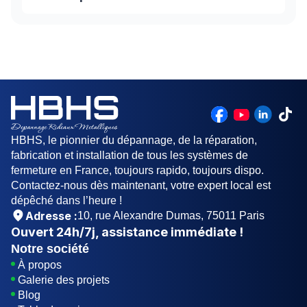
grille. En effectuant ce mouvement, vous allez
faire tendre le ressort à l’intérieur. Il est conseillé
Un rideau métallique est généralement un tablier
de faire appel à un professionnel du métier dans
qui coulisse dans des rails et s'enroule autour
cette situations.
d'un axe. L'axe peut être équipé d'un moteur
électrique, ou actionné manuellement.
HBHS, le pionnier du dépannage, de la réparation,
fabrication et installation de tous les systèmes de
fermeture en France, toujours rapido, toujours dispo.
Contactez-nous dès maintenant, votre expert local est
dépêché dans l’heure !
Adresse :
10, rue Alexandre Dumas, 75011 Paris
Ouvert
24h/7j
, assistance immédiate !
Notre société
À propos
Galerie des projets
Blog