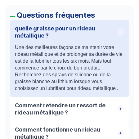
Questions fréquentes
quelle graisse pour un rideau
métallique ?
Une des meilleures façons de maintenir votre
rideau métallique et de prolonger sa durée de vie
est de la lubrifier tous les six mois. Mais tout
commence par le choix du bon produit.
Recherchez des sprays de silicone ou de la
graisse blanche au lithium lorsque vous
choisissez un lubrifiant pour rideau métallique .
Comment retendre un ressort de
rideau métallique ?
Pour tendre ou retendre le volet, il faut faire
Comment fonctionne un rideau
pivoter l’axe dans le sens de la descente de la
métallique ?