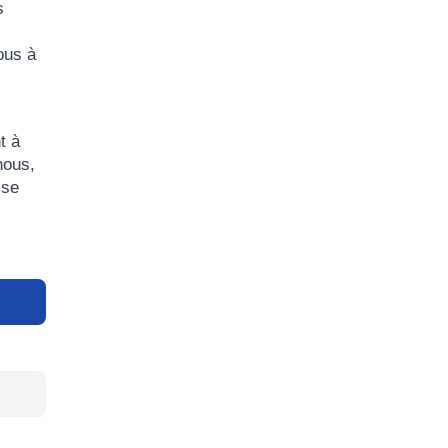
s
ous à
t à
nous,
ise