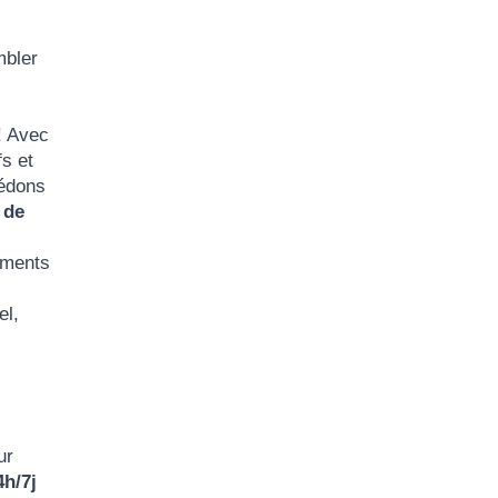
mbler
! Avec
fs et
cédons
e de
lements
el,
ur
4h/7j