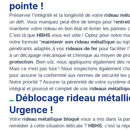
pointe !
Préserver l’intégrité et la longévité de votre
rideau mét
un défi. Vous manquez peut-être de temps pour l'
entret
maintenir votre rideau en bon état et éviter les pannes
C’est là que
HBHS
vous est utile ! Optez pour notre m
notre formule “
maintenir son rideau métallique
au top”
pénétrants adaptés à vos
rideaux de fer
pour faciliter
à un décapage mécanique et chimique au moyen de prod
protection
. Bien sûr, nous appliquons également des re
Mais ce n'est pas tout ! Nous inspectons également chaq
pour assurer la conformité aux normes de sécurité les p
Notre priorité ? Assurer la pérennité de votre système 
intégral et poussé et complet de vos
rideaux métalliq
Déblocage rideau métalli
Urgence !
Votre
rideau métallique bloqué
vous a mis dans la pan
remédier à cette situation délicate ?
HBHS
, c'est la ré