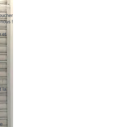
Boucher
-nous !
 et
 la
ve