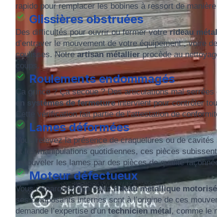
rapido pour remplacer les bobines à ressort de manière 
Glissières obstruées
Des difficultés pour ouvrir ou fermer votre
rideau méta
d’entraver le mouvement de votre équipement , voire de
coulisses. Notre
artisan métallier
procède au nettoyag
coups.
Roulements endommagés
Ça grince ? Ça secoue ? Des articulations mal serrées
en systèmes de fermeture
intervient pour contrôler to
Cette vérification fait partie de l’attestation de conform
Lames déformées
Vous relevez la présence de craquelures ou de cavités
et les manipulations quotidiennes, ces pièces subissent 
renouveler les lames par des pièces de qualité façonné
Moteur défectueux
Vous remarquez que votre
rideau métallique motorisé
ses composants internes sont à l’origine de ces mouvem
demande l’expertise d’un
technicien métal
, comme le n