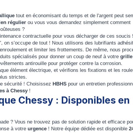
allique
tout en économisant du temps et de l'argent peut se
ien régulier
ou vous vous demandez simplement comment
 coûteuses ?
aintenance contractuelle pour vous décharger de ces soucis 
, on s’occupe de tout ! Nous utilisons des lubrifiants adhési
 l’enroulement et limiter les frottements. De même, nous pro
uits spécialisés pour donner un coup de neuf à votre
grill
vêtements antirouille pour protéger contre la corrosion.
ue élément électrique, et vérifions les fixations et les rou
lus strictes.
de sécurité ! Choisissez
HBHS
pour un entretien professionn
ues à Chessy
!
que Chessy : Disponibles en
ade ? Vous ne trouvez pas de solution rapide et efficace po
ponse à votre
urgence
! Notre équipe dédiée est disponible
2