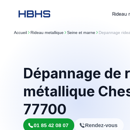
Rideau 
Accueil
rideau metallique
seine et marne
Depannage ride
Dépannage de r
métallique Che
77700
01 85 42 08 07
Rendez-vous