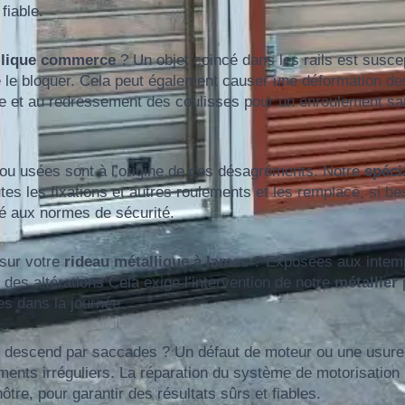
fiable.
llique commerce
? Un objet coincé dans les rails est susce
 le bloquer. Cela peut également causer une déformation de
e et au redressement des coulisses pour un enroulement sa
 ou usées sont à l’origine de ces désagréments. Notre
spéci
utes les fixations et autres roulements et les remplace, si be
ité aux normes de sécurité.
 sur votre
rideau métallique à lames
? Exposées aux intem
des altérations Cela exige l’intervention de notre
métallier
es dans la journée.
descend par saccades ? Un défaut de moteur ou une usure
ents irréguliers. La réparation du système de motorisation
ôtre, pour garantir des résultats sûrs et fiables.