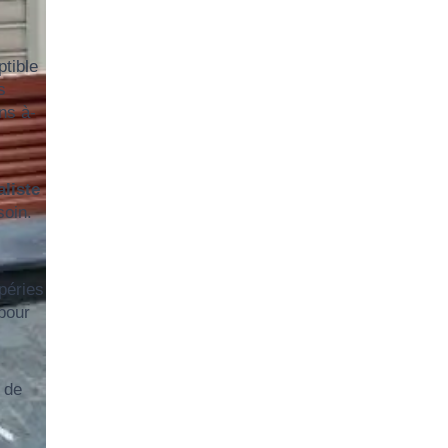
ptible
s
ns à-
aliste
soin.
péries
pour
 de