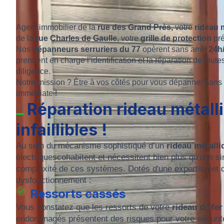
Agent immobilier de la
rue des Grand Près,
votre
rideau 
de la
rue Charles de Gaulle
, votre
grille de protection
pré
Nos
dépanneurs serruriers du 77
opèrent sans arrêt
24h/
prennent en charge l’identification et la réparation de to
diligence.
Notre mission ? Être à vos côtés pour vous dépanner sans
immédiate !
Réparation rideau métall
infaillibles !
Au sein du mécanisme sophistiqué d’un
rideau métall
électriquescohabitent et nécessitent bien plus qu'une s
complexité de ces systèmes. Dotés d'une expertise et d'u
dysfonctionnement :
Ressorts cassés
Vous constatez que les ressorts de votre
rideau de fer
endommagés présentent des risques pour votre sécurité e