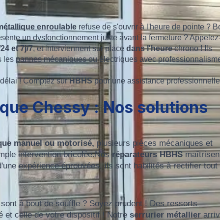
métallique enroulable
refuse de s'ouvrir à l'heure de pointe ? 
sente un dysfonctionnement juste avant la fermeture ? Appelez
24 et 7j/7
, et interviennent sur place
dans l'heure
chrono ! Ils
utes les pannes mécaniques ou électriques avec professionnalisme
 délai ! Comptez sur
HBHS
pour une assistance professionnelle
ique Chessy : Nos solutions
ique manuel ou motorisé,
plusieurs pièces mécaniques et
imple intervention bricolée.Nos
réparateurs HBHS
maîtrisent
ne expérience éprouvées, ils sont habilités à rectifier tout
sont à bout de souffle ? Soyez prudent ! Des ressorts
t celle de votre dispositif ! Notre
serrurier métallier
arri