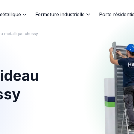
métallique
Fermeture industrielle
Porte résidentie
au metallique chessy
ideau
ssy