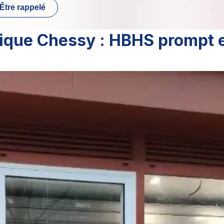
Être rappelé
ique Chessy : HBHS prompt 