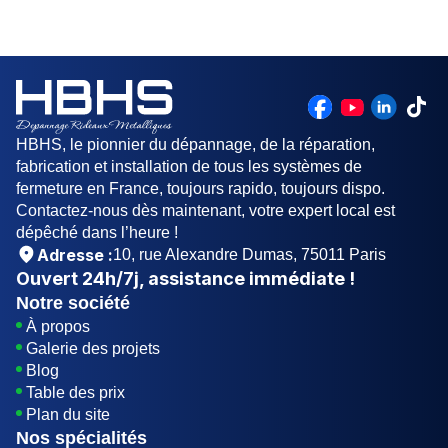
qui coulisse dans des rails et s'enroule autour
cette situations.
d'un axe. L'axe peut être équipé d'un moteur
électrique, ou actionné manuellement.
HBHS, le pionnier du dépannage, de la réparation,
fabrication et installation de tous les systèmes de
fermeture en France, toujours rapido, toujours dispo.
Contactez-nous dès maintenant, votre expert local est
dépêché dans l’heure !
Adresse :
10, rue Alexandre Dumas, 75011 Paris
Ouvert
24h/7j
, assistance immédiate !
Notre société
À propos
Galerie des projets
Blog
Table des prix
Plan du site
Nos spécialités