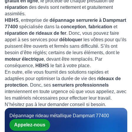
gratuit en ligne
, le procédé de chaque prestation de
réparation
des devis sont nettement et gratuitement
assimilés.
HBHS
, entreprise de
dépannage serrurerie à Dampmart
77400
spécialisée dans la
conception
,
fabrication
et
réparation de rideaux de fer
. Donc, vous pouvez faire
appel à ses services pour
débloquer
les vôtres pour qu’ils
puissent être ouverts et fermés sans difficulté. S’ils ont
besoin d’être réglés; certains de leurs éléments, dont le
moteur électrique
, devant être remplacés. Par
conséquence,
HBHS
le fait à votre place.
En outre, elle vous fournit des solutions rapides et
adaptées pour optimiser la durée de vie des
rideaux de
protection
. Donc, ses
serruriers professionnels
interviennent en toute urgence où que vous appeliez, avec
les matériels nécessaires pour effectuer leur travail.
N’hésitez pas à leur demander conseil si besoin.
Dépannage rideau métallique Dampmart 77400
Appelez-nous