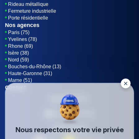
Rideau métallique
Fermeture industrielle
Porte résidentielle
Nos agences
Paris (75)
Yvelines (78)
Rhone (69)
Isère (38)
Nord (59)
Bouches-du-Rhône (13)
Haute-Garonne (31)
Marne (51)
Contact
01 85 42 08 07
Envoyer un E-mail
Nous respectons votre vie privée
Être rappelé