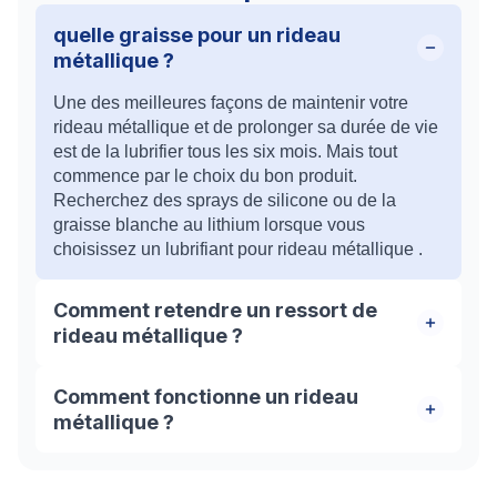
quelle graisse pour un rideau
métallique ?
Une des meilleures façons de maintenir votre
rideau métallique et de prolonger sa durée de vie
est de la lubrifier tous les six mois. Mais tout
commence par le choix du bon produit.
Recherchez des sprays de silicone ou de la
graisse blanche au lithium lorsque vous
choisissez un lubrifiant pour rideau métallique .
Comment retendre un ressort de
rideau métallique ?
Pour tendre ou retendre le volet, il faut faire
Comment fonctionne un rideau
pivoter l’axe dans le sens de la descente de la
métallique ?
grille. En effectuant ce mouvement, vous allez
faire tendre le ressort à l’intérieur. Il est conseillé
Un rideau métallique est généralement un tablier
de faire appel à un professionnel du métier dans